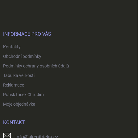
Z
á
p
a
t
í
INFORMACE PRO VÁS
Kontakty
Obchodní podmínky
Podmínky ochrany osobních údajů
Tabulka velikostí
Reklamace
Potisk triček Chrudim
Moje objednávka
KONTAKT
info
@
akcnitricka.cz