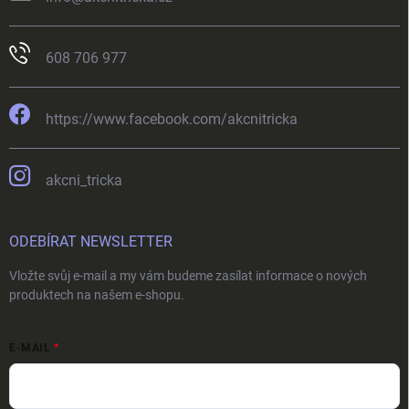
608 706 977
https://www.facebook.com/akcnitricka
akcni_tricka
ODEBÍRAT NEWSLETTER
Vložte svůj e-mail a my vám budeme zasílat informace o nových
produktech na našem e-shopu.
E-MAIL