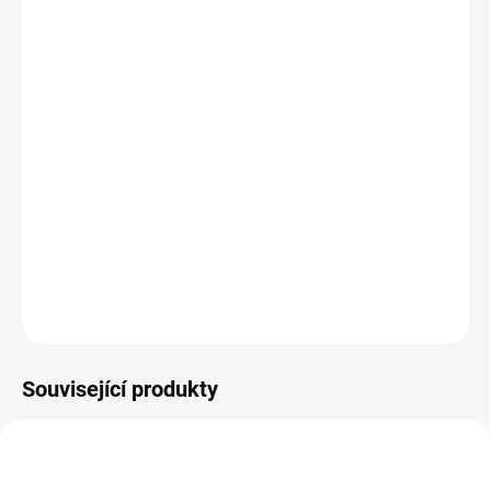
MŮŽEME
DORUČIT DO:
11.8.2026
−
+
Přidat do košíku
Osvěžovač vzduchu - visačka s originálním motivem a příjemnou
vůní provoní Vaše auto, byt, nebo kancelář. Velmi příjemná,
intenzivní a dlouhotrvající vůně
zeleného čaje.
DETAILNÍ INFORMACE
ZEPTAT SE
Související produkty
9076/BIL
9208/M