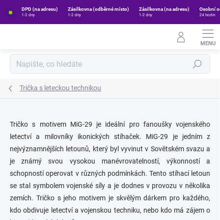
Přejít
DPD (na adresu)
Zásilkovna (odběrné místo)
Zásilkovna (na adresu)
Osobní o
na
1-2 dny
1-2 dny
1-2 dny
24 hodin
obsah
Hledat
Trička s leteckou technikou
Tričko s motivem MiG-29 je ideální pro fanoušky vojenského
letectví a milovníky ikonických stíhaček. MiG-29 je jedním z
nejvýznamnějších letounů, který byl vyvinut v Sovětském svazu a
je známý svou vysokou manévrovatelností, výkonností a
schopností operovat v různých podmínkách. Tento stíhací letoun
se stal symbolem vojenské síly a je dodnes v provozu v několika
zemích. Tričko s jeho motivem je skvělým dárkem pro každého,
kdo obdivuje letectví a vojenskou techniku, nebo kdo má zájem o