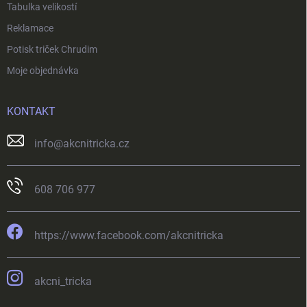
Tabulka velikostí
u
Reklamace
Potisk triček Chrudim
Moje objednávka
KONTAKT
info
@
akcnitricka.cz
608 706 977
https://www.facebook.com/akcnitricka
akcni_tricka