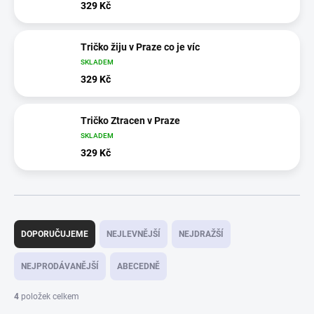
329 Kč
Tričko žiju v Praze co je víc
SKLADEM
329 Kč
Tričko Ztracen v Praze
SKLADEM
329 Kč
Ř
a
DOPORUČUJEME
NEJLEVNĚJŠÍ
NEJDRAŽŠÍ
z
e
NEJPRODÁVANĚJŠÍ
ABECEDNĚ
n
í
4
položek celkem
p