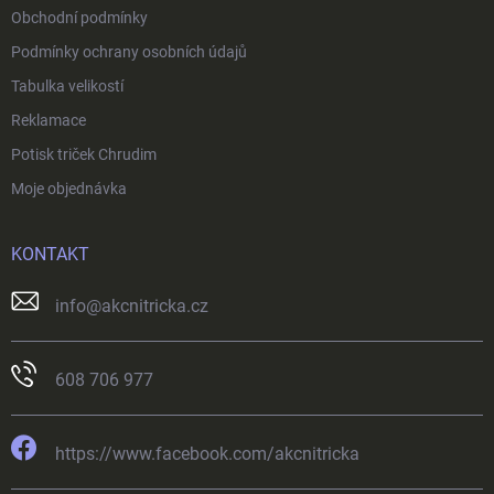
ý
Obchodní podmínky
p
i
Podmínky ochrany osobních údajů
s
Tabulka velikostí
u
Reklamace
Potisk triček Chrudim
Moje objednávka
KONTAKT
info
@
akcnitricka.cz
608 706 977
https://www.facebook.com/akcnitricka