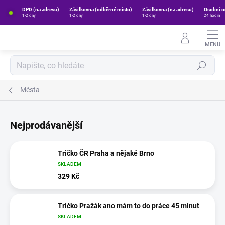
Přejít
DPD (na adresu)
Zásilkovna (odběrné místo)
Zásilkovna (na adresu)
Osobní o
na
1-2 dny
1-2 dny
1-2 dny
24 hodin
obsah
Hledat
Města
Nejprodávanější
Tričko ČR Praha a nějaké Brno
SKLADEM
329 Kč
Tričko Pražák ano mám to do práce 45 minut
SKLADEM