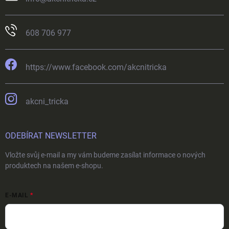
608 706 977
https://www.facebook.com/akcnitricka
akcni_tricka
ODEBÍRAT NEWSLETTER
Vložte svůj e-mail a my vám budeme zasílat informace o nových
produktech na našem e-shopu.
E-MAIL