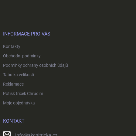
Z
a
á
c
p
í
p
a
r
t
v
í
INFORMACE PRO VÁS
k
y
Kontakty
v
ý
Obchodní podmínky
p
i
Podmínky ochrany osobních údajů
s
Tabulka velikostí
u
Reklamace
Potisk triček Chrudim
Moje objednávka
KONTAKT
info
@
akcnitricka.cz