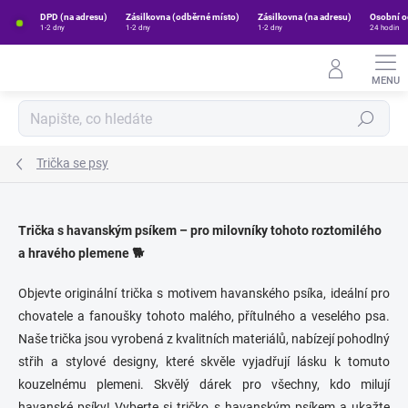
Přejít
DPD (na adresu)
Zásilkovna (odběrné místo)
Zásilkovna (na adresu)
Osobní o
na
1-2 dny
1-2 dny
1-2 dny
24 hodin
obsah
Hledat
Trička se psy
Trička s havanským psíkem – pro milovníky tohoto roztomilého
a hravého plemene 🐕
Objevte originální trička s motivem havanského psíka, ideální pro
chovatele a fanoušky tohoto malého, přítulného a veselého psa.
Naše trička jsou vyrobená z kvalitních materiálů, nabízejí pohodlný
střih a stylové designy, které skvěle vyjadřují lásku k tomuto
kouzelnému plemeni. Skvělý dárek pro všechny, kdo milují
havanské psíky! Vyberte si tričko s havanským psíkem a ukažte