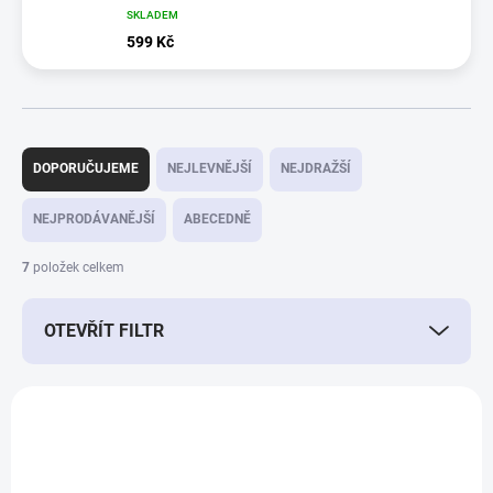
SKLADEM
599 Kč
Ř
a
DOPORUČUJEME
NEJLEVNĚJŠÍ
NEJDRAŽŠÍ
z
e
NEJPRODÁVANĚJŠÍ
ABECEDNĚ
n
í
7
položek celkem
p
r
OTEVŘÍT FILTR
o
d
u
V
k
ý
t
16466
p
ů
i