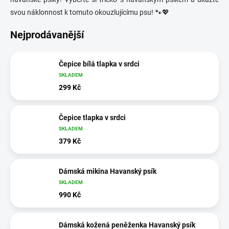
svou náklonnost k tomuto okouzlujícímu psu! 🐾💖
Nejprodávanější
Čepice bílá tlapka v srdci
SKLADEM
299 Kč
Čepice tlapka v srdci
SKLADEM
379 Kč
Dámská mikina Havanský psík
SKLADEM
990 Kč
Dámská kožená peněženka Havanský psík