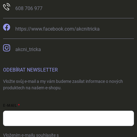
608 706 977
https://www.facebook.com/akcnitricka
akcni_tricka
ODEBÍRAT NEWSLETTER
Vložte svůj e-mail a my vám budeme zasílat informace o nových
produktech na našem e-shopu.
E-MAIL
Vložením e-mailu souhlasíte s
podmínkami ochrany osobních údajů