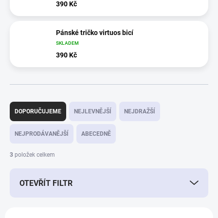
390 Kč
Pánské tričko virtuos bicí
SKLADEM
390 Kč
Ř
a
DOPORUČUJEME
NEJLEVNĚJŠÍ
NEJDRAŽŠÍ
z
e
NEJPRODÁVANĚJŠÍ
ABECEDNĚ
n
í
3
položek celkem
p
r
OTEVŘÍT FILTR
o
d
u
V
k