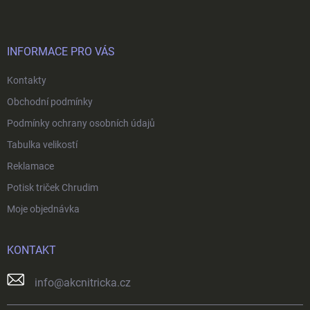
p
í
p
a
r
t
v
í
INFORMACE PRO VÁS
k
y
Kontakty
v
ý
Obchodní podmínky
p
i
Podmínky ochrany osobních údajů
s
Tabulka velikostí
u
Reklamace
Potisk triček Chrudim
Moje objednávka
KONTAKT
info
@
akcnitricka.cz