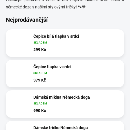
německé doze s našimi stylovými tričky! 🐾💙
Nejprodávanější
Čepice bílá tlapka v srdci
SKLADEM
299 Kč
Čepice tlapka v srdci
SKLADEM
379 Kč
Dámská mikina Německá doga
SKLADEM
990 Kč
Dámské tričko Německá doga