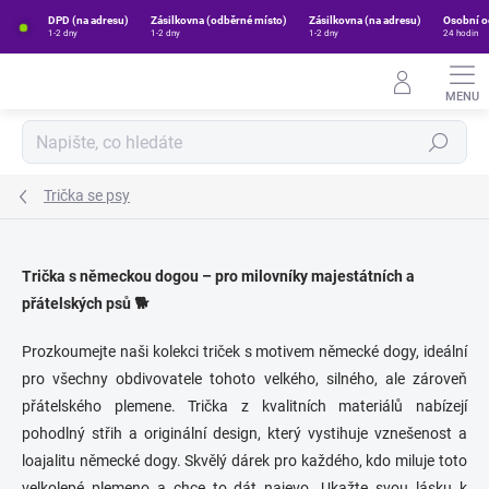
Přejít
DPD (na adresu)
Zásilkovna (odběrné místo)
Zásilkovna (na adresu)
Osobní o
na
1-2 dny
1-2 dny
1-2 dny
24 hodin
obsah
Hledat
Trička se psy
Trička s německou dogou – pro milovníky majestátních a
přátelských psů 🐕
Prozkoumejte naši kolekci triček s motivem německé dogy, ideální
pro všechny obdivovatele tohoto velkého, silného, ale zároveň
přátelského plemene. Trička z kvalitních materiálů nabízejí
pohodlný střih a originální design, který vystihuje vznešenost a
loajalitu německé dogy. Skvělý dárek pro každého, kdo miluje toto
velkolepé plemeno a chce to dát najevo. Ukažte svou lásku k