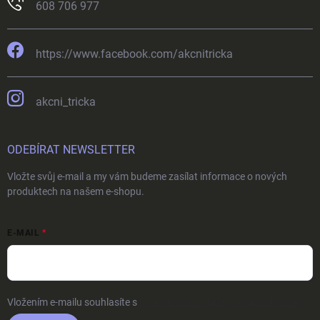
608 706 977
https://www.facebook.com/akcnitricka
akcni_tricka
ODEBÍRAT NEWSLETTER
Vložte svůj e-mail a my vám budeme zasílat informace o nových
produktech na našem e-shopu.
E-MAIL
Vložením e-mailu souhlasíte s
podmínkami ochrany osobních údajů