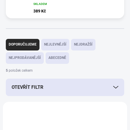
SKLADEM
389 Kč
Ř
a
DOPORUČUJEME
NEJLEVNĚJŠÍ
NEJDRAŽŠÍ
z
e
NEJPRODÁVANĚJŠÍ
ABECEDNĚ
n
í
5
položek celkem
p
r
OTEVŘÍT FILTR
o
d
u
V
k
ý
t
16466
p
ů
i