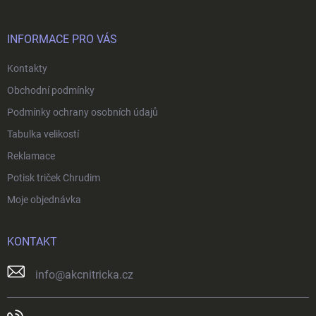
p
a
r
t
v
í
INFORMACE PRO VÁS
k
y
Kontakty
v
ý
Obchodní podmínky
p
i
Podmínky ochrany osobních údajů
s
Tabulka velikostí
u
Reklamace
Potisk triček Chrudim
Moje objednávka
KONTAKT
info
@
akcnitricka.cz