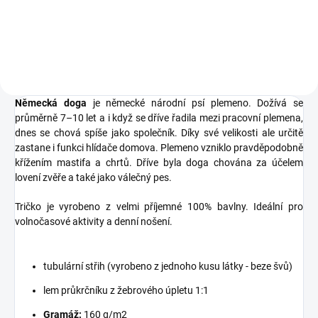
doga. Tričko pro všechny
(65% bavlna + 35% polyester)
milovníky psů.
lehce vypasovaný střih, kapuce s
podšívkou,...
Německá doga
je
německé
národní
psí plemeno
. Dožívá se
průměrně 7–10 let
a i když se dříve řadila mezi pracovní plemena,
dnes se chová spíše jako společník. Díky své velikosti ale určitě
zastane i funkci hlídače domova. Plemeno vzniklo pravděpodobně
křížením
mastifa
a
chrtů
. Dříve byla doga chována za účelem
lovení zvěře a také jako válečný pes.
Tričko je vyrobeno z velmi příjemné 100% bavlny. Ideální pro
volnočasové aktivity a denní nošení.
tubulární střih (vyrobeno z jednoho kusu látky - beze švů)
lem průkrčníku z žebrového úpletu 1:1
Gramáž:
160 g/m2