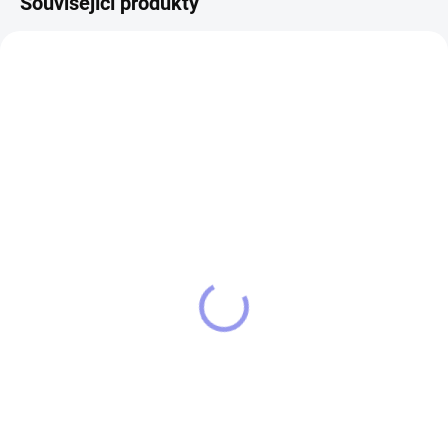
Související produkty
13997/CER
14894/CER
SKLADEM
SKLADEM
Tričko německá doga
Dámská mikina
Německá doga
389 Kč
990 Kč
Detail
Detail
Tričko STRIKER Německá doga
bavlněné tričko o gramáži
Dámská kvalitní MIKINA s kapucí
160g/m2 s vypracovaným
- Německá doga potisk na přední
originálním motivem Německá
straně + na rukávech 320 g/m2