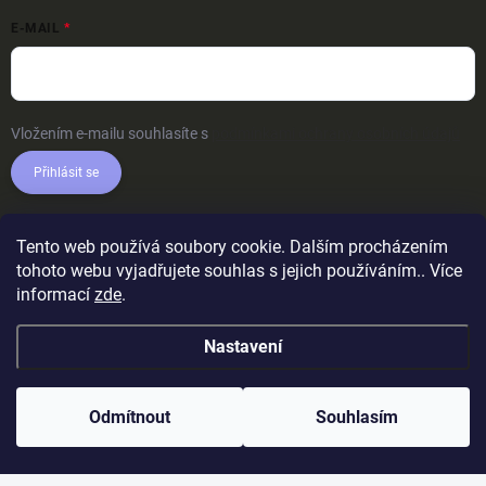
E-MAIL
Vložením e-mailu souhlasíte s
podmínkami ochrany osobních údajů
Přihlásit se
Tento web používá soubory cookie. Dalším procházením
tohoto webu vyjadřujete souhlas s jejich používáním.. Více
informací
zde
.
Nastavení
Odmítnout
Souhlasím
Copyright 2026
AkcniTricka.CZ
. Všechna práva vyhrazena.
Upravit
nastavení cookies