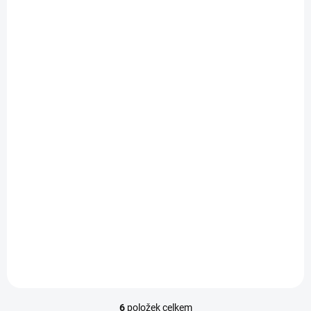
SKLADEM
Podložka pod myš Pekinéz
199 Kč
Do košíku
Podložka pod myš s originálním motivem pejska Pekinéz
6
položek celkem