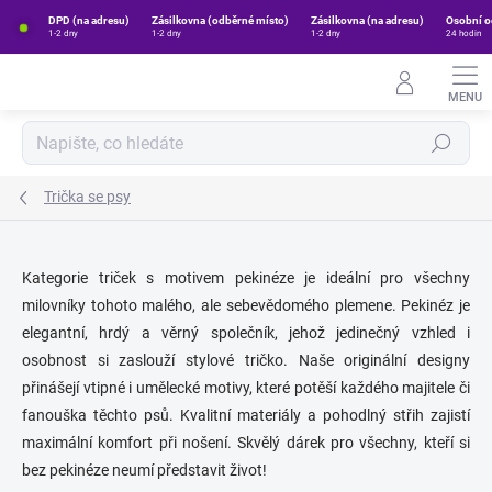
Přejít
DPD (na adresu)
Zásilkovna (odběrné místo)
Zásilkovna (na adresu)
Osobní o
na
1-2 dny
1-2 dny
1-2 dny
24 hodin
obsah
Hledat
Trička se psy
Kategorie triček s motivem pekinéze je ideální pro všechny
milovníky tohoto malého, ale sebevědomého plemene. Pekinéz je
elegantní, hrdý a věrný společník, jehož jedinečný vzhled i
osobnost si zaslouží stylové tričko. Naše originální designy
přinášejí vtipné i umělecké motivy, které potěší každého majitele či
fanouška těchto psů. Kvalitní materiály a pohodlný střih zajistí
maximální komfort při nošení. Skvělý dárek pro všechny, kteří si
bez pekinéze neumí představit život!