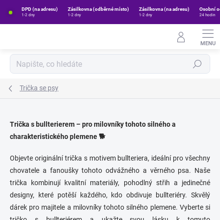
Přejít
DPD (na adresu)
Zásilkovna (odběrné místo)
Zásilkovna (na adresu)
Osobní o
na
1-2 dny
1-2 dny
1-2 dny
24 hodin
obsah
Hledat
Trička se psy
Trička s bullterierem – pro milovníky tohoto silného a
charakteristického plemene 🐕
Objevte originální trička s motivem bullteriera, ideální pro všechny
chovatele a fanoušky tohoto odvážného a věrného psa. Naše
trička kombinují kvalitní materiály, pohodlný střih a jedinečné
designy, které potěší každého, kdo obdivuje bullteriéry. Skvělý
dárek pro majitele a milovníky tohoto silného plemene. Vyberte si
tričko s bullteriérem a ukažte svou lásku k tomuto