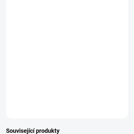
VELIKOST
VARIANTA
POTISKU
MŮŽEME DORUČIT DO:
ZVOLTE VARIANTU
−
+
Přidat do košíku
Tričko STRIKER Bull terrier
bavlněné tričko o gramáži 160g/m2 s vypracovaným originálním
motivem Bull terrier. Tričko pro všechny milovníky psů.
DETAILNÍ INFORMACE
ZEPTAT SE
Související produkty