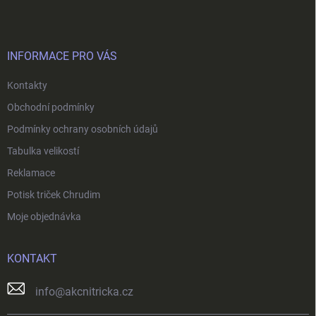
p
a
t
í
INFORMACE PRO VÁS
Kontakty
Obchodní podmínky
Podmínky ochrany osobních údajů
Tabulka velikostí
Reklamace
Potisk triček Chrudim
Moje objednávka
KONTAKT
info
@
akcnitricka.cz