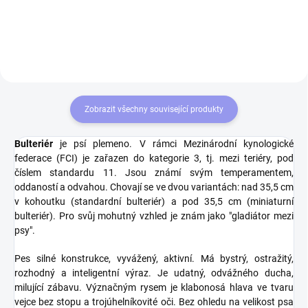
motivem Bulteriér. Tričko pro
originálním motivem Bull terrier.
všechny milovníky psů.
Tričko pro všechny milovníky psů.
Zobrazit všechny související produkty
Bulteriér
je psí plemeno. V rámci Mezinárodní kynologické
federace (FCI) je zařazen do kategorie 3, tj. mezi teriéry, pod
číslem standardu 11. Jsou známí svým temperamentem,
oddaností a odvahou. Chovají se ve dvou variantách: nad 35,5 cm
v kohoutku (standardní bulteriér) a pod 35,5 cm (miniaturní
bulteriér). Pro svůj mohutný vzhled je znám jako "gladiátor mezi
psy".
Pes silné konstrukce, vyvážený, aktivní. Má bystrý, ostražitý,
rozhodný a inteligentní výraz. Je udatný, odvážného ducha,
milující zábavu. Význačným rysem je klabonosá hlava ve tvaru
vejce bez stopu a trojúhelníkovité oči. Bez ohledu na velikost psa