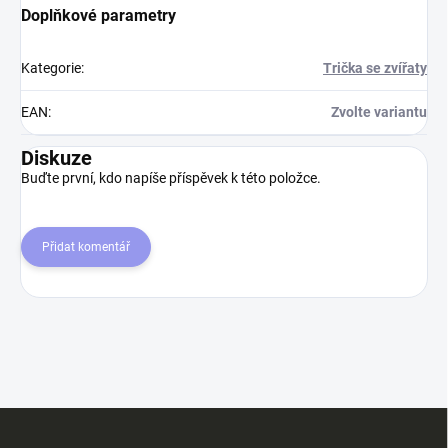
Doplňkové parametry
Kategorie
:
Trička se zvířaty
EAN
:
Zvolte variantu
Diskuze
Buďte první, kdo napíše příspěvek k této položce.
Přidat komentář
Z
á