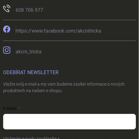
608 706 977
https://www.facebook.com/akcnitricka
akcni_tricka
ODEBÍRAT NEWSLETTER
Vložte svůj e-mail a my vám budeme zasílat informace o nových
produktech na našem e-shopu.
E-MAIL
Vložením e-mailu souhlasíte s
podmínkami ochrany osobních údajů