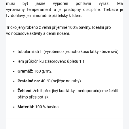
musí být jasně vyjádřen pohlavní výraz. Má
vyrovnaný temperament a je přístupný disciplíně. Třebaže je
tvrdohlavý, je mimořádně přátelský k lidem.
Tričko je vyrobeno z velmi příjemné 100% bavlny. Ideální pro
volnočasové aktivity a denní nošení.
tubulární střih (vyrobeno z jednoho kusu látky - beze švů)
lem průkrčníku z žebrového úpletu 1:1
Gramáž:
160 g/m2
Pratelné na:
40 °C (nejlépe na ruby)
Žehlení
: žehlit přes jiný kus látky - nedoporučujeme žehlit
přímo přes potisk
Materiál:
100 % bavlna