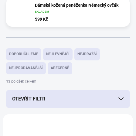
Dámská kožená peněženka Německý ovčák
SKLADEM
599 Kč
Ř
a
DOPORUČUJEME
NEJLEVNĚJŠÍ
NEJDRAŽŠÍ
z
e
NEJPRODÁVANĚJŠÍ
ABECEDNĚ
n
í
13
položek celkem
p
r
OTEVŘÍT FILTR
o
d
u
V
k
ý
t
11913/S
p
ů