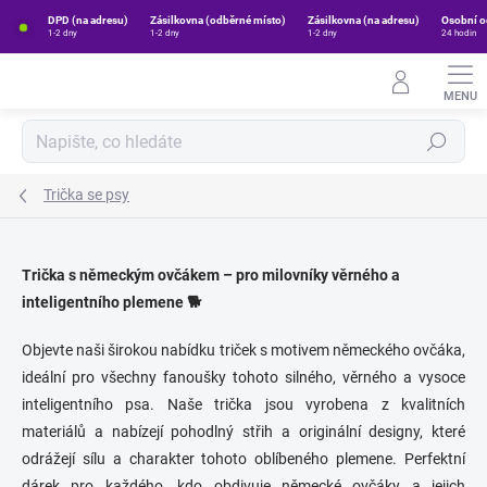
Přejít
DPD (na adresu)
Zásilkovna (odběrné místo)
Zásilkovna (na adresu)
Osobní o
na
1-2 dny
1-2 dny
1-2 dny
24 hodin
obsah
Hledat
Trička se psy
Trička s německým ovčákem – pro milovníky věrného a
inteligentního plemene 🐕
Objevte naši širokou nabídku triček s motivem německého ovčáka,
ideální pro všechny fanoušky tohoto silného, věrného a vysoce
inteligentního psa. Naše trička jsou vyrobena z kvalitních
materiálů a nabízejí pohodlný střih a originální designy, které
odrážejí sílu a charakter tohoto oblíbeného plemene. Perfektní
dárek pro každého, kdo obdivuje německé ovčáky a jejich