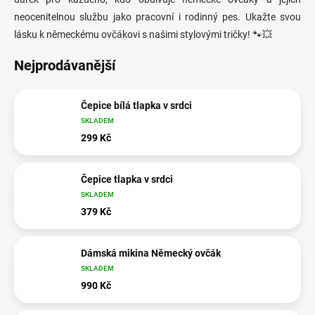
neocenitelnou službu jako pracovní i rodinný pes. Ukažte svou
lásku k německému ovčákovi s našimi stylovými tričky! 🐾💥
Nejprodávanější
Čepice bílá tlapka v srdci
SKLADEM
299 Kč
Čepice tlapka v srdci
SKLADEM
379 Kč
Dámská mikina Německý ovčák
SKLADEM
990 Kč