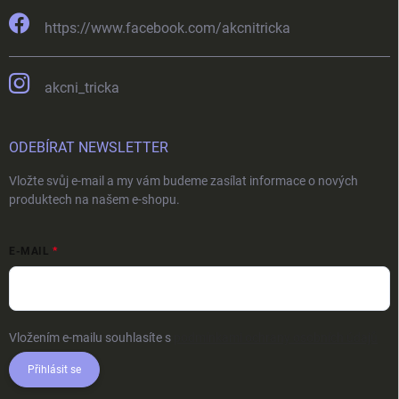
https://www.facebook.com/akcnitricka
akcni_tricka
ODEBÍRAT NEWSLETTER
Vložte svůj e-mail a my vám budeme zasílat informace o nových
produktech na našem e-shopu.
E-MAIL
Vložením e-mailu souhlasíte s
podmínkami ochrany osobních údajů
Přihlásit se