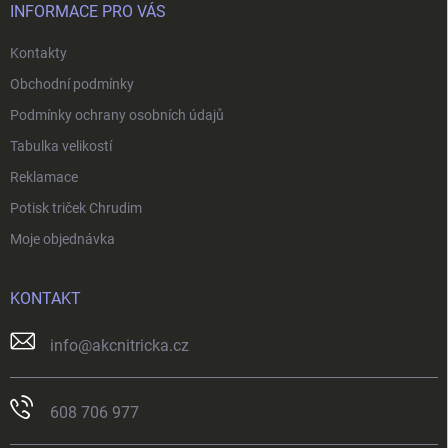
v
í
INFORMACE PRO VÁS
k
y
Kontakty
v
ý
Obchodní podmínky
p
i
Podmínky ochrany osobních údajů
s
Tabulka velikostí
u
Reklamace
Potisk triček Chrudim
Moje objednávka
KONTAKT
info
@
akcnitricka.cz
608 706 977