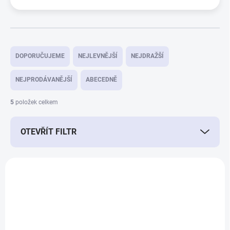
Ř
a
DOPORUČUJEME
NEJLEVNĚJŠÍ
NEJDRAŽŠÍ
z
e
NEJPRODÁVANĚJŠÍ
ABECEDNĚ
n
í
5
položek celkem
p
r
OTEVŘÍT FILTR
o
d
u
V
k
ý
t
14024/S
p
ů
i
s
p