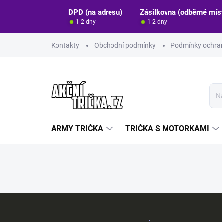
Přejít
DPD (na adresu)
Zásilkovna (odběrné mís
na
1-2 dny
1-2 dny
obsah
Kontakty
Obchodní podmínky
Podmínky ochran
ARMY TRIČKA
TRIČKA S MOTORKAMI
Z
á
p