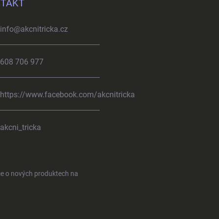
TAKT
info
@
akcnitricka.cz
608 706 977
https://www.facebook.com/akcnitricka
akcni_tricka
ce o nových produktech na