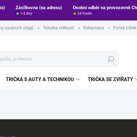
to)
Zásilkovna (na adresu)
Osobní odběr na provozovně C
1-2 dny
24 hodin
y osobních údajů
Tabulka velikostí
Reklamace
Potisk triče
Hledat
TRIČKA S AUTY A TECHNIKOU
TRIČKA SE ZVÍŘATY