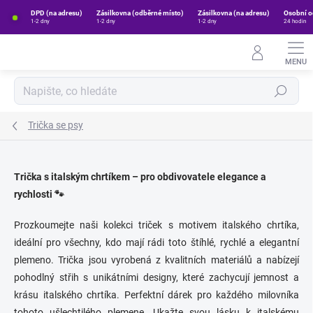
Přejít
DPD (na adresu)
Zásilkovna (odběrné místo)
Zásilkovna (na adresu)
Osobní o
na
1-2 dny
1-2 dny
1-2 dny
24 hodin
obsah
Hledat
Trička se psy
Trička s italským chrtíkem – pro obdivovatele elegance a
rychlosti 🐾
Prozkoumejte naši kolekci triček s motivem italského chrtíka,
ideální pro všechny, kdo mají rádi toto štíhlé, rychlé a elegantní
plemeno. Trička jsou vyrobená z kvalitních materiálů a nabízejí
pohodlný střih s unikátními designy, které zachycují jemnost a
krásu italského chrtíka. Perfektní dárek pro každého milovníka
tohoto ušlechtilého plemene. Ukažte svou lásku k italskému