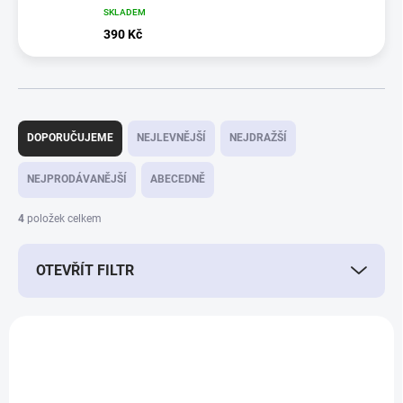
SKLADEM
390 Kč
Ř
a
DOPORUČUJEME
NEJLEVNĚJŠÍ
NEJDRAŽŠÍ
z
e
NEJPRODÁVANĚJŠÍ
ABECEDNĚ
n
í
4
položek celkem
p
r
OTEVŘÍT FILTR
o
d
u
V
k
ý
t
16466
p
ů
i