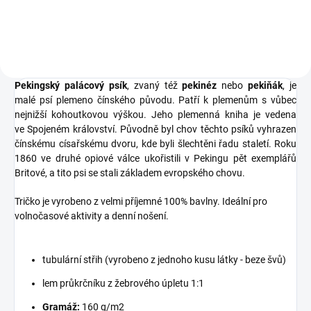
všechny milovníky psů.
Pekingský palácový psík
, zvaný též
pekinéz
nebo
pekiňák
, je
malé
psí plemeno
čínského původu. Patří k plemenům s vůbec
nejnižší kohoutkovou výškou. Jeho
plemenná kniha
je vedena
ve
Spojeném království
. Původně byl chov těchto psíků vyhrazen
čínskému císařskému dvoru, kde byli šlechtěni řadu staletí. Roku
1860 ve
druhé opiové válce
ukořistili v
Pekingu
pět exemplářů
Britové, a tito psi se stali základem evropského chovu.
Tričko je vyrobeno z velmi příjemné 100% bavlny. Ideální pro
volnočasové aktivity a denní nošení.
tubulární střih (vyrobeno z jednoho kusu látky - beze švů)
lem průkrčníku z žebrového úpletu 1:1
Gramáž:
160 g/m2