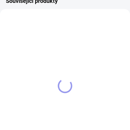
Související produkty
13341
11892/CER
SKLADEM
SKLADEM
Kšiltovka Pekinez
Dámské tričko Pekinéz
349 Kč
390 Kč
Do košíku
Detail
Pěti panelová kšiltovka s předním
Tričko STRIKER Pekinéz bavlněné
panelem beze švů, s šestkrát
tričko o gramáži 160g/m2 s
prošitým kšiltem.
vypracovaným originálním
motivem Pekinéz. Tričko pro