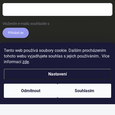
Vložením e-mailu souhlasíte s
podmínkami ochrany osobních údajů
Přihlásit se
Tento web používá soubory cookie. Dalším procházením
tohoto webu vyjadřujete souhlas s jejich používáním.. Více
informací
zde
.
Nastavení
Odmítnout
Souhlasím
Copyright 2026
AkcniTricka.CZ
. Všechna práva vyhrazena.
Upravit
nastavení cookies
Vytvořil Shoptet