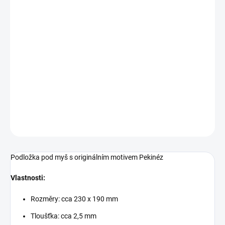
MŮŽEME
DORUČIT DO:
7.8.2026
−
+
Přidat do košíku
Podložka pod myš s originálním motivem pejska Pekinéz
DETAILNÍ INFORMACE
ZEPTAT SE
Podložka pod myš s originálním motivem Pekinéz
Vlastnosti:
Rozměry: cca 230 x 190 mm
Tloušťka: cca 2,5 mm