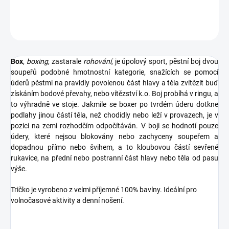
DETAILNÍ INFORMACE
ZEPTAT SE
Box
,
boxing
, zastarale
rohování
, je úpolový sport, pěstní boj dvou
soupeřů podobné hmotnostní kategorie, snažících se pomocí
úderů pěstmi na pravidly povolenou část hlavy a těla zvítězit buď
získáním bodové převahy, nebo vítězství k.o. Boj probíhá v ringu, a
to výhradně ve stoje. Jakmile se boxer po tvrdém úderu dotkne
podlahy jinou částí těla, než chodidly nebo leží v provazech, je v
pozici na zemi rozhodčím odpočítáván. V boji se hodnotí pouze
údery, které nejsou blokovány nebo zachyceny soupeřem a
dopadnou přímo nebo švihem, a to kloubovou částí sevřené
rukavice, na přední nebo postranní část hlavy nebo těla od pasu
výše.
Tričko je vyrobeno z velmi příjemné 100% bavlny. Ideální pro
volnočasové aktivity a denní nošení.