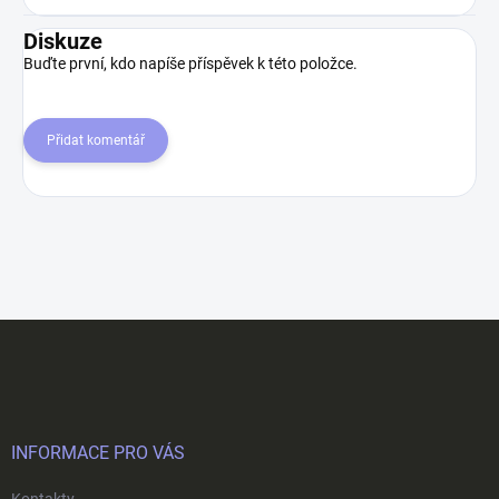
Diskuze
Buďte první, kdo napíše příspěvek k této položce.
Přidat komentář
Z
á
p
a
t
í
INFORMACE PRO VÁS