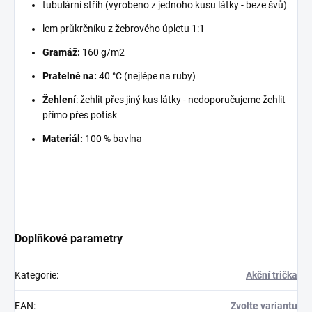
tubulární střih (vyrobeno z jednoho kusu látky - beze švů)
lem průkrčníku z žebrového úpletu 1:1
Gramáž:
160 g/m2
Pratelné na:
40 °C (nejlépe na ruby)
Žehlení
: žehlit přes jiný kus látky - nedoporučujeme žehlit
přímo přes potisk
Materiál:
100 % bavlna
Doplňkové parametry
Kategorie
:
Akční trička
EAN
:
Zvolte variantu