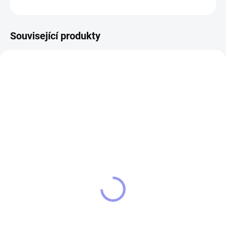
ZEPTAT SE
Související produkty
13191
9076/BIL
SKLADEM
SKLADEM
Vůně do auta SOG
Tričko SOG - utvar
speciálních operací
69 Kč
330 Kč
Do košíku
Detail