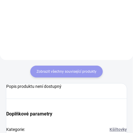
Osvěžovač vzduchu - visačka s
originálním motivem a příjemnou
Tričko STRIKER SOG - Útvar
vůní provoní Vaše auto, byt, nebo
speciálních operací Vojenské
kancelář. Velmi příjemná,
policie Bavlněné tričko o gramáži
intenzivní a dlouhotrvající vůně
160g/m2 s vypracovaným
zeleného čaje.
originálním motivem SOG - Útvar
speciálních operací...
Zobrazit všechny související produkty
Popis produktu není dostupný
Doplňkové parametry
Kategorie
:
Kšiltovky