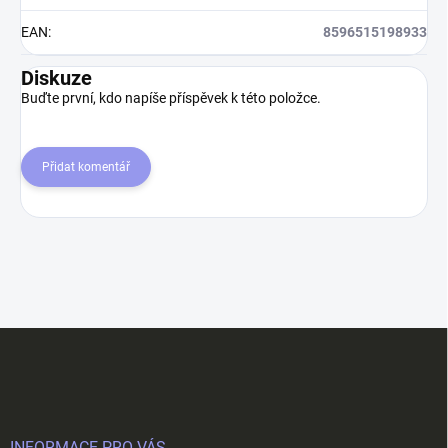
EAN
:
8596515198933
Diskuze
Buďte první, kdo napíše příspěvek k této položce.
Přidat komentář
Z
á
p
a
t
INFORMACE PRO VÁS