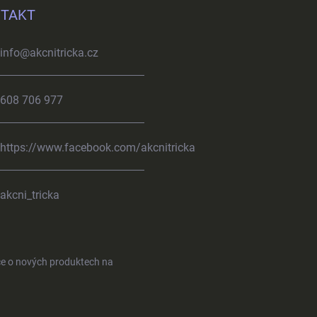
TAKT
info
@
akcnitricka.cz
608 706 977
https://www.facebook.com/akcnitricka
akcni_tricka
ce o nových produktech na