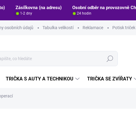
to)
Zásilkovna (na adresu)
Osobní odběr na provozovně C
1-2 dny
24 hodin
y osobních údajů
Tabulka velikostí
Reklamace
Potisk triče
Hledat
TRIČKA S AUTY A TECHNIKOU
TRIČKA SE ZVÍŘATY
operací
ocení
ZNAČKA:
STRIKER
990 Kč