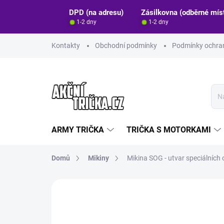
Přejít
DPD (na adresu)
Zásilkovna (odběrné mís
na
1-2 dny
1-2 dny
obsah
Kontakty
Obchodní podmínky
Podmínky ochran
ARMY TRIČKA
TRIČKA S MOTORKAMI
Domů
Mikiny
Mikina SOG - utvar speciálních 
Neohodnoceno
Podrobnosti hodn