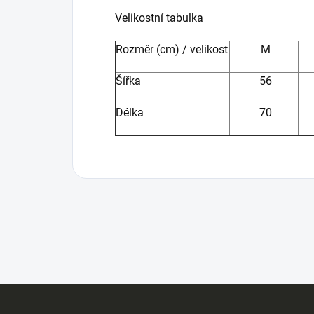
Velikostní tabulka
Rozměr (cm) / velikost
M
Šířka
56
Délka
70
Z
á