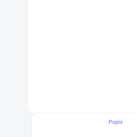
SKLADEM
Vůně do auta SOG
69 Kč
Do košíku
Osvěžovač vzduchu - visačka s
originálním motivem a příjemnou
vůní provoní Vaše auto, byt, nebo
kancelář. Velmi příjemná,
intenzivní a dlouhotrvající vůně
zeleného čaje.
Popis