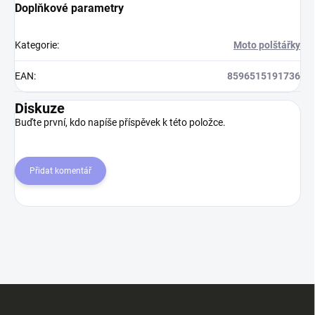
Doplňkové parametry
Kategorie
:
Moto polštářky
EAN
:
8596515191736
Diskuze
Buďte první, kdo napíše příspěvek k této položce.
Přidat komentář
Z
á