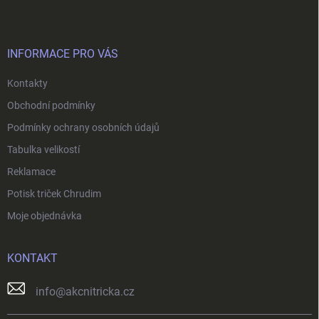
p
a
t
í
INFORMACE PRO VÁS
Kontakty
Obchodní podmínky
Podmínky ochrany osobních údajů
Tabulka velikostí
Reklamace
Potisk triček Chrudim
Moje objednávka
KONTAKT
info
@
akcnitricka.cz