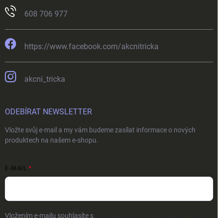
608 706 977
https://www.facebook.com/akcnitricka
akcni_tricka
ODEBÍRAT NEWSLETTER
Vložte svůj e-mail a my vám budeme zasílat informace o nových
produktech na našem e-shopu.
E-MAIL
Vložením e-mailu souhlasíte s
podmínkami ochrany osobních údajů