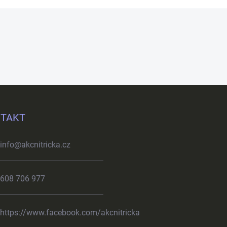
TAKT
info
@
akcnitricka.cz
608 706 977
https://www.facebook.com/akcnitricka