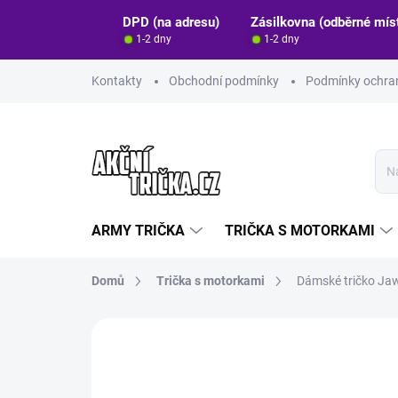
Přejít
DPD (na adresu)
Zásilkovna (odběrné mís
na
1-2 dny
1-2 dny
obsah
Kontakty
Obchodní podmínky
Podmínky ochran
ARMY TRIČKA
TRIČKA S MOTORKAMI
Domů
Trička s motorkami
Dámské tričko Ja
Neohodnoceno
Podrobnosti hodn