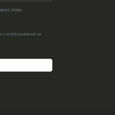
akcni_tricka
ce o nových produktech na
sobních údajů