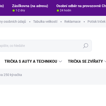
to)
Zásilkovna (na adresu)
Osobní odběr na provozovně C
1-2 dny
24 hodin
y osobních údajů
Tabulka velikostí
Reklamace
Potisk triče
Hledat
TRIČKA S AUTY A TECHNIKOU
TRIČKA SE ZVÍŘATY
wa 250 kývačka
ocení
ZNAČKA:
STRIKER
od
339 Kč