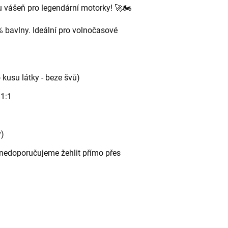
ou vášeň pro legendární motorky! 🚀🏍️
% bavlny. Ideální pro volnočasové
 kusu látky - beze švů)
 1:1
y)
 - nedoporučujeme žehlit přímo přes