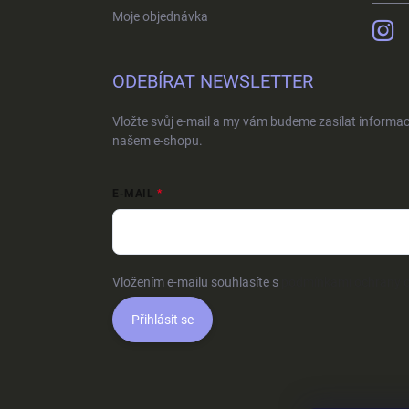
Moje objednávka
ODEBÍRAT NEWSLETTER
Vložte svůj e-mail a my vám budeme zasílat informa
našem e-shopu.
E-MAIL
Vložením e-mailu souhlasíte s
podmínkami ochrany o
Přihlásit se