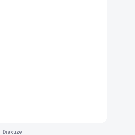
ADEM
SKLADEM
ka
Povlak na polštářek Jawa
250 kývačka
299 Kč
Do košíku
u
Povlak na polštářek o rozměru
40x40 cm s originálním motivem
Jawa 250 kývačka
Diskuze