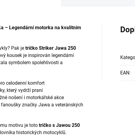
ka – Legendární motorka na kvalitním
Dop
ykly? Pak je
tričko Striker Jawa 250
ový kousek je inspirován legendární
Katego
stala symbolem spolehlivosti a
EAN
:
ro celodenní komfort
y, který vydrží praní
žné nošení i motorkářské akce
y fanoušky značky Jawa a veteránských
ému motivu je toto
tričko s Jawou 250
vníka historických motocyklů.