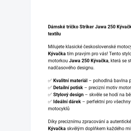
Dámské tričko Striker Jawa 250 Kývač
textilu
Milujete klasické československé motoc
Kývačka
tím pravým pro vás! Tento styl
motorkou
Jawa 250 Kývačka
, která se 
nadčasového designu.
✅
Kvalitní materiál
– pohodlná bavlna p
✅
Detailní potisk
– precizní motiv motork
✅
Stylový design
– skvěle se hodí na bě
✅
Ideální dárek
– perfektní pro všechn
motocyklů
Díky preciznímu zpracování a autentick
Kývačka
skvělým doplňkem každého milo