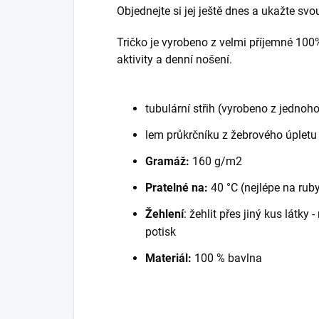
Objednejte si jej ještě dnes a ukažte sv
Tričko je vyrobeno z velmi příjemné 100
aktivity a denní nošení.
tubulární střih (vyrobeno z jednoho
lem průkrčníku z žebrového úpletu
Gramáž:
160 g/m2
Pratelné na:
40 °C (nejlépe na rub
Žehlení
: žehlit přes jiný kus látky
potisk
Materiál:
100 % bavlna