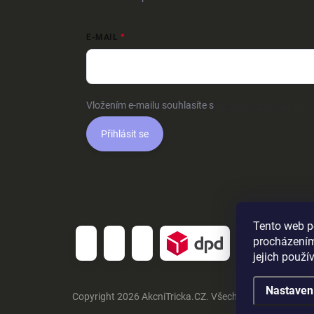
E-MAIL
Vložením e-mailu souhlasíte s
podmínkami ochrany o
Přihlásit se
Tento web p
procházením
jejich použí
Nastaven
Copyright 2026
AkcniTricka.CZ
. Všechna práva vyhraz