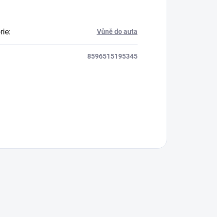
rie
:
Vůně do auta
8596515195345