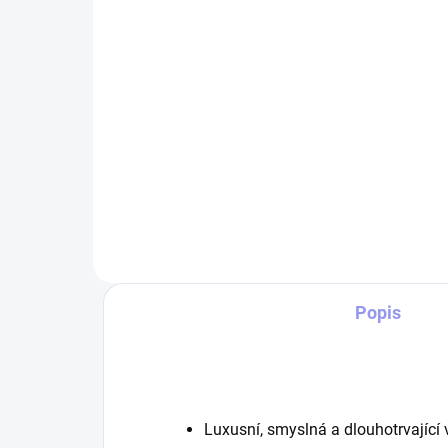
330 Kč
99
Detail
Tričko STRIKER 601.skss
Vel
Bavlněné tričko o gramáži
s m
160g/m2 s vypracovaným
velm
originálním motivem 601.skss.
Miki
Tričko pro ARMY nadšence, ale i
kval
pro milovníky retro...
kapu
Popis
Luxusní, smyslná a dlouhotrvající