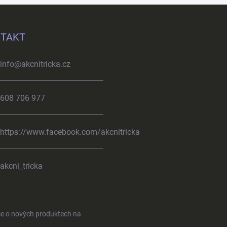
TAKT
info
@
akcnitricka.cz
608 706 977
https://www.facebook.com/akcnitricka
akcni_tricka
ce o nových produktech na