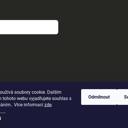
sobních údajů
oužívá soubory cookie. Dalším
Odmítnout
S
 tohoto webu vyjadřujete souhlas s
váním.. Více informací
zde
.
í
ena.
Upravit nastavení cookies