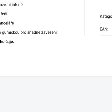
ovoní interiér
tředí
Katego
anceláře
EAN
:
no gumičkou pro snadné zavěšení
ho čaje.