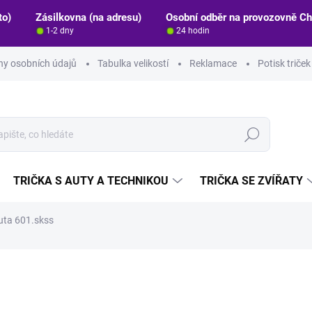
to)
Zásilkovna (na adresu)
Osobní odběr na provozovně C
1-2 dny
24 hodin
y osobních údajů
Tabulka velikostí
Reklamace
Potisk triče
Hledat
TRIČKA S AUTY A TECHNIKOU
TRIČKA SE ZVÍŘATY
uta 601.skss
ocení
ZNAČKA:
STRIKER
69 Kč