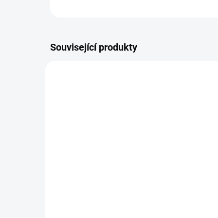
Související produkty
11287/BIL
SKLADEM
Tričko 601.SKSS
Mi