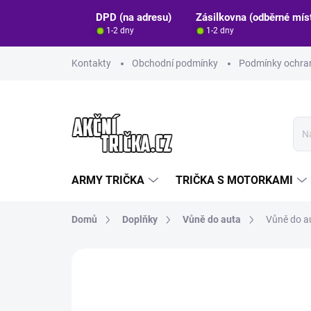
Přejít
DPD (na adresu)
Zásilkovna (odběrné mís
na
1-2 dny
1-2 dny
obsah
Kontakty
Obchodní podmínky
Podmínky ochran
ARMY TRIČKA
TRIČKA S MOTORKAMI
Domů
Doplňky
Vůně do auta
Vůně do a
Neohodnoceno
Podrobnosti hodn