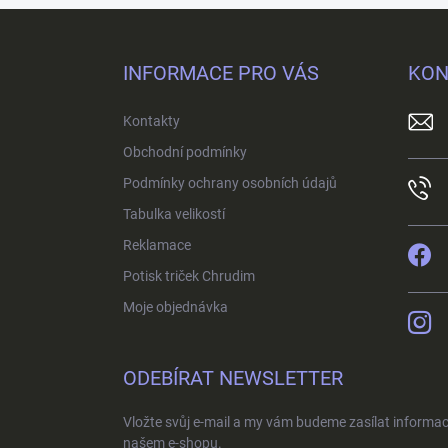
Z
á
p
INFORMACE PRO VÁS
KON
a
t
Kontakty
í
Obchodní podmínky
Podmínky ochrany osobních údajů
Tabulka velikostí
Reklamace
Potisk triček Chrudim
Moje objednávka
ODEBÍRAT NEWSLETTER
Vložte svůj e-mail a my vám budeme zasílat informa
našem e-shopu.