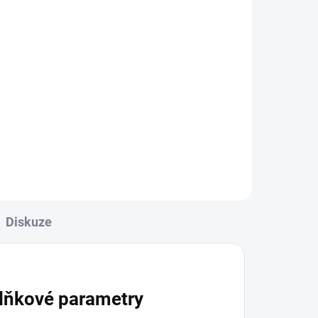
l
oro.
Diskuze
lňkové parametry