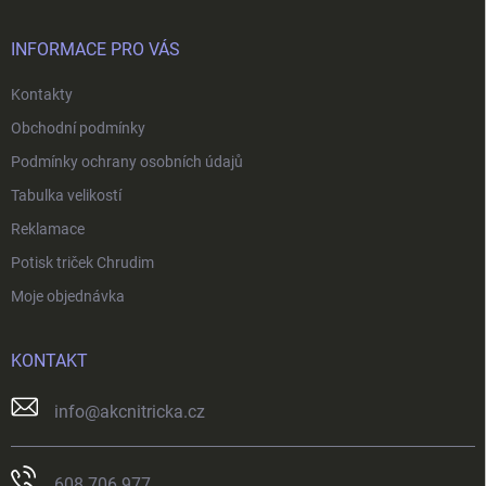
a
t
í
INFORMACE PRO VÁS
Kontakty
Obchodní podmínky
Podmínky ochrany osobních údajů
Tabulka velikostí
Reklamace
Potisk triček Chrudim
Moje objednávka
KONTAKT
info
@
akcnitricka.cz
608 706 977