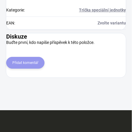
Kategorie
:
Trička speciální jednotky
EAN
:
Zvolte variantu
Diskuze
Buďte první, kdo napíše příspěvek k této položce.
Přidat komentář
Z
á
p