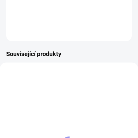
pro milovníky retro motivů.
DETAILNÍ INFORMACE
ZEPTAT SE
Související produkty
12474
SKLADEM