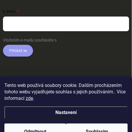
E-MAIL
Vložením e-mailu souhlasíte s
podmínkami ochrany osobních údajů
Přihlásit se
Tento web používá soubory cookie. Dalším procházením
tohoto webu vyjadřujete souhlas s jejich používáním.. Více
informací
zde
.
Nastavení
Copyright 2026
AkcniTricka.CZ
. Všechna práva vyhrazena.
Upravit
nastavení cookies
Odmítnout
Souhlasím