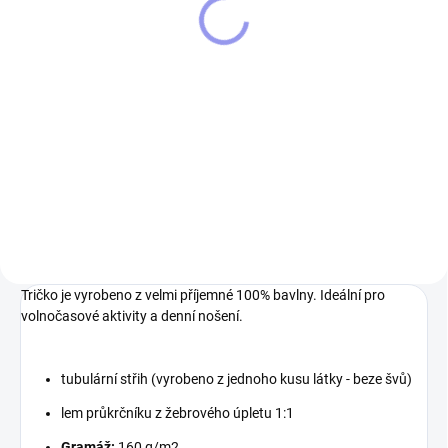
Hrnek UAZ 469
199 Kč
Do košíku
Nádherně provedený hrnek
s unikátní vypálenou grafikou
s motivem UAZ 469 Grafika je
vypálená takže nedochází
k žádnému odloupávání ani
jinému poškozování grafiky.
Udělejte...
Tričko je vyrobeno z velmi příjemné 100% bavlny. Ideální pro
volnočasové aktivity a denní nošení.
tubulární střih (vyrobeno z jednoho kusu látky - beze švů)
lem průkrčníku z žebrového úpletu 1:1
Gramáž:
160 g/m2