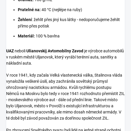
Pratelné na:
40 °C (nejlépe na ruby)
Žehlení
: žehlit přes jiný kus látky - nedoporučujeme žehlit
přímo přes potisk
Materiál:
100 % bavlna
UAZ
neboli
Ulianovskij Avtomobilny Zavod
je výrobce automobilů
v ruském městě Uljanovsk, který vyrábí terénní auta, sanitky a
nákladní auta.
V roce 1941, kdy začala Velká vlastenecká válka, Stalinova vláda
vynaložila veškeré úsilí, aby zachránila sovětský průmysl
ohrožovaný nacistickou armádou. Kvůli rychlému postupu
Němců na Moskvu bylo tedy v roce 1941 rozhodnuto přemístit ZIL
- moskevského výrobce aut - dále od přední linie. Takové místo
bylo Uljanovsk, město v Povolží s existující infrastrukturou a
kvalifikovanými pracovníky, ale mimo dosah německé armády. V
té době byl závod považován za dceřinou společnost ZIL.
Po zhroucení Sovětského svazu byli lidé na jedné straně ochotni