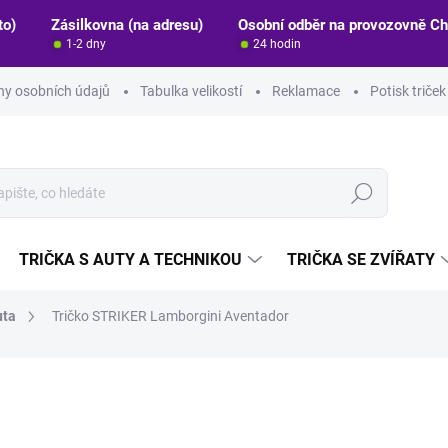
to)
Zásilkovna (na adresu)
Osobní odběr na provozovně C
1-2 dny
24 hodin
y osobních údajů
Tabulka velikostí
Reklamace
Potisk triče
Hledat
TRIČKA S AUTY A TECHNIKOU
TRIČKA SE ZVÍŘATY
uta
Tričko STRIKER Lamborgini Aventador
ocení
ZNAČKA:
STRIKER
389 Kč