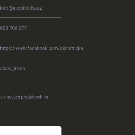
info
@
akcnitricka.cz
608 706 977
https://www.facebook.com/akcnitricka
akcni_tricka
ce o nových produktech na