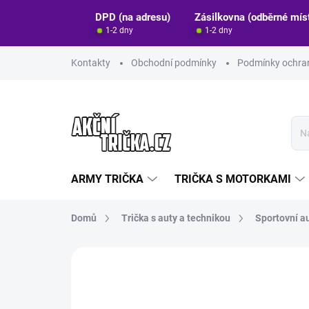
Přejít
DPD (na adresu)
Zásilkovna (odběrné mís
na
1-2 dny
1-2 dny
obsah
Kontakty
Obchodní podmínky
Podmínky ochran
ARMY TRIČKA
TRIČKA S MOTORKAMI
Domů
Trička s auty a technikou
Sportovní a
Neohodnoceno
Podrobnosti hodn