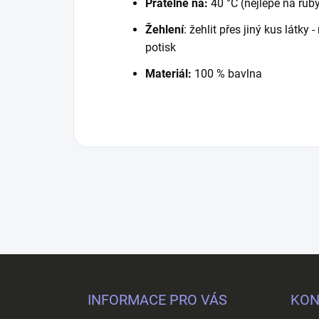
Pratelné na:
40 °C (nejlépe na rub
Žehlení
: žehlit přes jiný kus látky
potisk
Materiál:
100 % bavlna
Z
á
p
INFORMACE PRO VÁS
KON
a