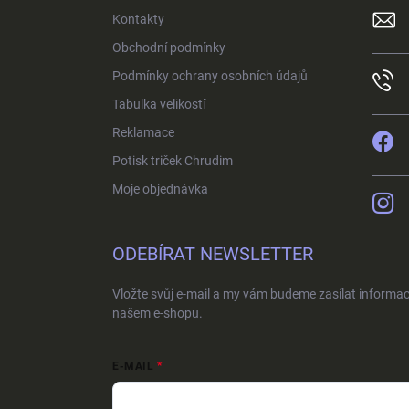
t
Kontakty
í
Obchodní podmínky
Podmínky ochrany osobních údajů
Tabulka velikostí
Reklamace
Potisk triček Chrudim
Moje objednávka
ODEBÍRAT NEWSLETTER
Vložte svůj e-mail a my vám budeme zasílat informa
našem e-shopu.
E-MAIL