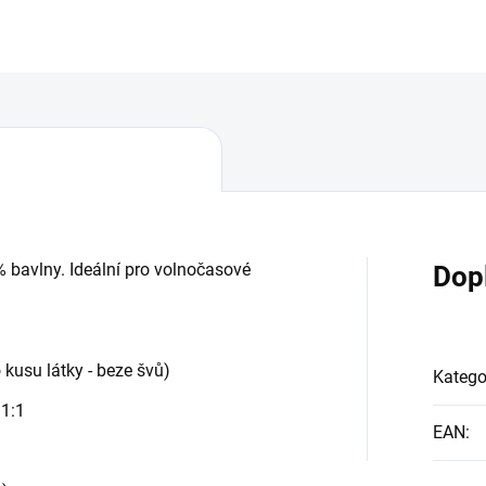
% bavlny. Ideální pro volnočasové
Dop
 kusu látky - beze švů)
Katego
 1:1
EAN
: