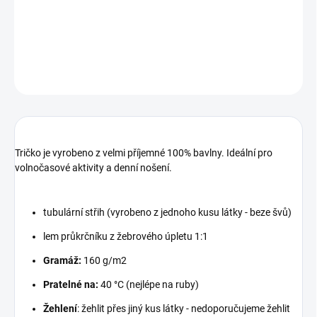
motivů.
DETAILNÍ INFORMACE
ZEPTAT SE
Tričko je vyrobeno z velmi příjemné 100% bavlny. Ideální pro
volnočasové aktivity a denní nošení.
tubulární střih (vyrobeno z jednoho kusu látky - beze švů)
lem průkrčníku z žebrového úpletu 1:1
Gramáž:
160 g/m2
Pratelné na:
40 °C (nejlépe na ruby)
Žehlení
: žehlit přes jiný kus látky - nedoporučujeme žehlit