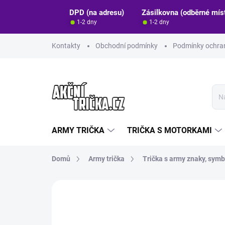
Přejít
DPD (na adresu)
Zásilkovna (odběrné mís
na
1-2 dny
1-2 dny
obsah
Kontakty
Obchodní podmínky
Podmínky ochran
ARMY TRIČKA
TRIČKA S MOTORKAMI
Domů
Army trička
Trička s army znaky, symb
Neohodnoceno
Podrobnosti hodn