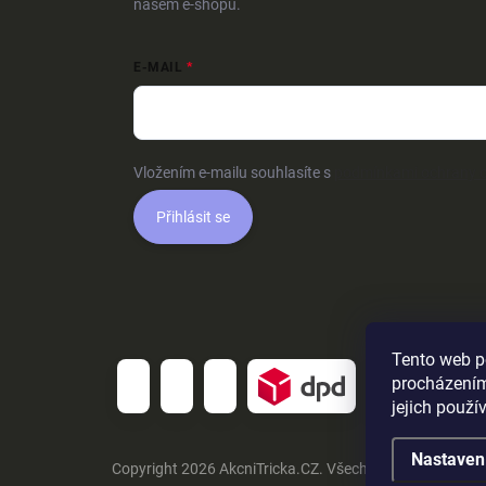
našem e-shopu.
E-MAIL
Vložením e-mailu souhlasíte s
podmínkami ochrany o
Přihlásit se
Tento web p
procházením
jejich použí
Nastaven
Copyright 2026
AkcniTricka.CZ
. Všechna práva vyhraz