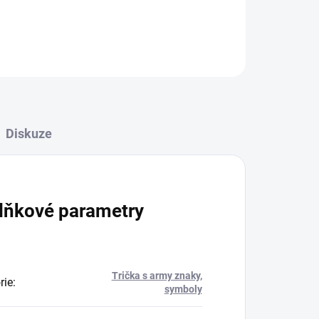
ZEPTAT SE
Diskuze
lňkové parametry
Trička s army znaky,
rie
:
symboly