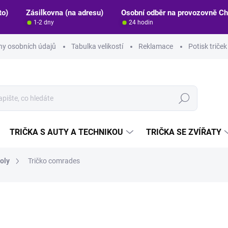
to)
Zásilkovna (na adresu)
Osobní odběr na provozovně C
1-2 dny
24 hodin
y osobních údajů
Tabulka velikostí
Reklamace
Potisk triče
Hledat
TRIČKA S AUTY A TECHNIKOU
TRIČKA SE ZVÍŘATY
oly
Tričko comrades
ocení
ZNAČKA:
STRIKER
390 Kč