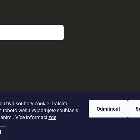
sobních údajů
oužívá soubory cookie. Dalším
Odmítnout
S
 tohoto webu vyjadřujete souhlas s
váním.. Více informací
zde
.
í
ena.
Upravit nastavení cookies