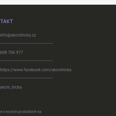
TAKT
info
@
akcnitricka.cz
608 706 977
https://www.facebook.com/akcnitricka
akcni_tricka
ce o nových produktech na