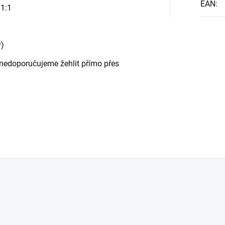
EAN
:
 1:1
y)
 - nedoporučujeme žehlit přímo přes