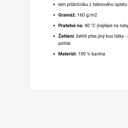
lem průkrčníku z žebrového úpletu
Gramáž:
160 g/m2
Pratelné na:
40 °C (nejlépe na rub
Žehlení
: žehlit přes jiný kus látky
potisk
Materiál:
100 % bavlna