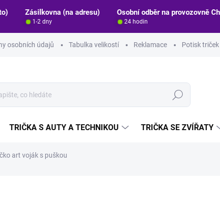
to)
Zásilkovna (na adresu)
Osobní odběr na provozovně C
1-2 dny
24 hodin
y osobních údajů
Tabulka velikostí
Reklamace
Potisk triče
Hledat
TRIČKA S AUTY A TECHNIKOU
TRIČKA SE ZVÍŘATY
ičko art voják s puškou
ocení
ZNAČKA:
STRIKER
390 Kč