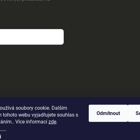
sobních údajů
oužívá soubory cookie. Dalším
Odmítnout
S
 tohoto webu vyjadřujete souhlas s
váním.. Více informací
zde
.
í
ena.
Upravit nastavení cookies