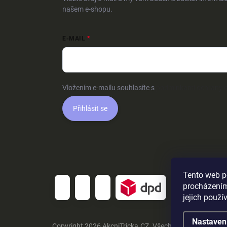
našem e-shopu.
E-MAIL
Vložením e-mailu souhlasíte s
podmínkami ochrany o
Přihlásit se
Tento web p
procházením
jejich použí
Nastaven
Copyright 2026
AkcniTricka.CZ
. Všechna práva vyhraz