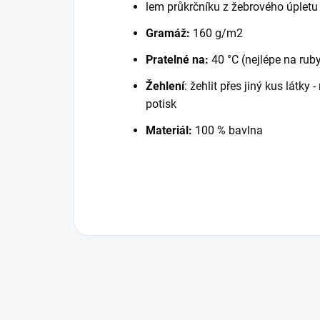
lem průkrčníku z žebrového úpletu
Gramáž:
160 g/m2
Pratelné na:
40 °C (nejlépe na rub
Žehlení
: žehlit přes jiný kus látky
potisk
Materiál:
100 % bavlna