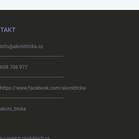
TAKT
info
@
akcnitricka.cz
608 706 977
https://www.facebook.com/akcnitricka
akcni_tricka
ce o nových produktech na