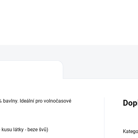
DETAILNÍ INFORMACE
% bavlny. Ideální pro volnočasové
Dop
 kusu látky - beze švů)
Katego