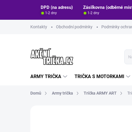
Přejít
DPD (na adresu)
Zásilkovna (odběrné mís
na
1-2 dny
1-2 dny
obsah
Kontakty
Obchodní podmínky
Podmínky ochran
ARMY TRIČKA
TRIČKA S MOTORKAMI
Domů
Army trička
Trička ARMY ART
Tr
Neohodnoceno
Podrobnosti hodn