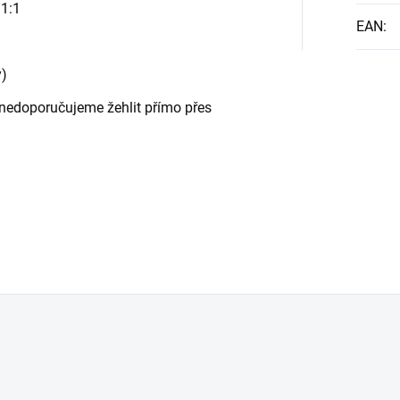
 1:1
EAN
:
y)
 - nedoporučujeme žehlit přímo přes