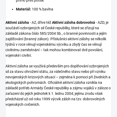
přímo přes potisk
Materiál:
100 % bavlna
Aktivní záloha
- AZ, dříve též
Aktivní záloha dobrovolná
- AZD, je
součástí ozbrojených sil České republiky, které se zřizují na
základě zákona číslo 585/2004 Sb., o branné povinnosti a jejím
zajišťování (
branný zákon
). Příslušníci aktivní zálohy se několik
týdnů v roce věnují vojenskému výcviku a zbylý čas se věnují
civilnímu zaměstnání – tak mohou kombinovat dvě povolání,
vojenské i civilní.
Aktivní záloha se využívá především pro doplňování ozbrojených
sil za stavu ohrožení státu, za válečného stavu nebo při vzniku
nevojenských krizových situací – zejména k pomoci při živelních a
ekologických pohromách. Oficiálně aktivní záloha vznikla na
základě potřeb Armády České republiky a zájmu vojáků v záloze o
zařazení do jejích jednotek k 1. lednu 2004; jejímu zrodu však
předcházel už od roku 1999 výcvik záloh na tzv. dobrovolných
vojenských cvičeních.