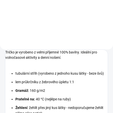
Luxusní pánská kožená
peněženka Členění peněženky:- 9
přihrádek na karty- 3 průhledné
přihrádky na fotky nebo doklady-
2 vnitřní univerzální přihrádky- 1
velký mincovník- 1...
Tričko je vyrobeno z velmi příjemné 100% bavlny. Ideální pro
volnočasové aktivity a denní nošení.
tubulární střih (vyrobeno z jednoho kusu látky - beze švů)
lem průkrčníku z žebrového úpletu 1:1
Gramáž:
160 g/m2
Pratelné na:
40 °C (nejlépe na ruby)
Žehlení
: žehlit přes jiný kus látky - nedoporučujeme žehlit