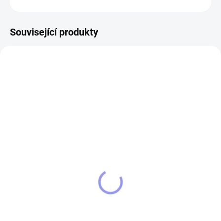
Související produkty
14583
SKLADEM
Kožená peněženka
aktivní zálohy
599 Kč
Do košíku