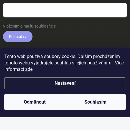
Vložením e-mailu souhlasíte s
podmínkami ochrany osobních údajů
Přihlásit se
Tento web používá soubory cookie. Dalším procházením
tohoto webu vyjadřujete souhlas s jejich používáním.. Více
informací
zde
.
Nastavení
Odmítnout
Souhlasím
Copyright 2026
AkcniTricka.CZ
. Všechna práva vyhrazena.
Upravit
nastavení cookies
Vytvořil Shoptet