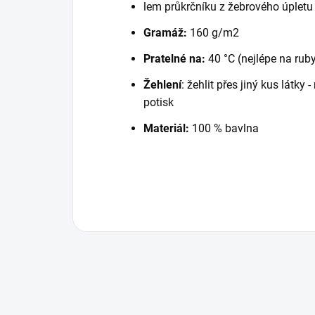
lem průkrčníku z žebrového úpletu
Gramáž:
160 g/m2
Pratelné na:
40 °C (nejlépe na rub
Žehlení
: žehlit přes jiný kus látky
potisk
Materiál:
100 % bavlna