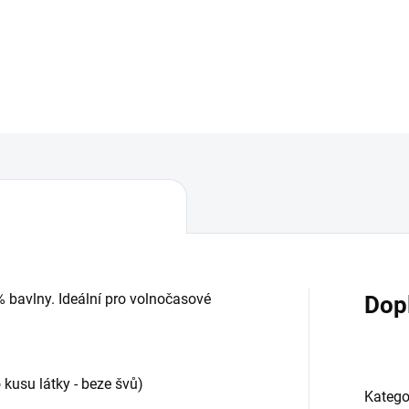
DETAILNÍ INFORMACE
% bavlny. Ideální pro volnočasové
Dop
 kusu látky - beze švů)
Katego