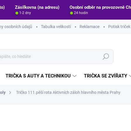
to)
Zásilkovna (na adresu)
Osobní odběr na provozovně C
1-2 dny
24 hodin
y osobních údajů
Tabulka velikostí
Reklamace
Potisk triče
Hledat
TRIČKA S AUTY A TECHNIKOU
TRIČKA SE ZVÍŘATY
oly
Tričko 111.pěší rota Aktivních záloh hlavního města Prahy
ocení
ZNAČKA:
STRIKER
330 Kč