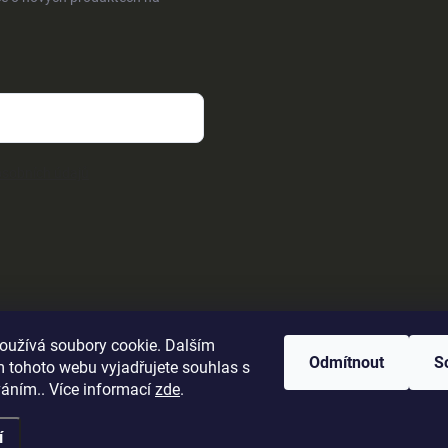
sobních údajů
oužívá soubory cookie. Dalším
Odmítnout
S
 tohoto webu vyjadřujete souhlas s
váním.. Více informací
zde
.
í
ena.
Upravit nastavení cookies