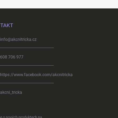
TAKT
info
@
akcnitricka.cz
608 706 977
https://www.facebook.com/akcnitricka
akcni_tricka
ce o nových produktech na