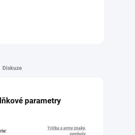
ZEPTAT SE
Diskuze
lňkové parametry
Trička s army znaky,
rie
:
symboly