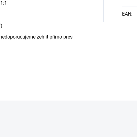
 1:1
EAN
:
y)
 - nedoporučujeme žehlit přímo přes