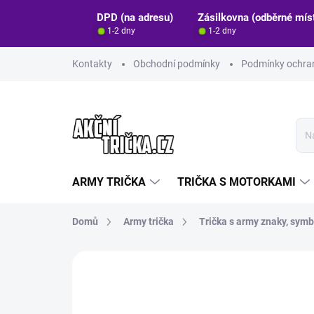
Přejít
DPD (na adresu)
Zásilkovna (odběrné mís
na
1-2 dny
1-2 dny
obsah
Kontakty
Obchodní podmínky
Podmínky ochran
ARMY TRIČKA
TRIČKA S MOTORKAMI
Domů
Army trička
Trička s army znaky, symb
Neohodnoceno
Podrobnosti hodn