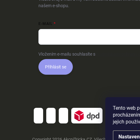
našem e-shopu.
E-MAIL
Vložením e-mailu souhlasíte s
podmínkami ochrany o
Přihlásit se
Tento web p
procházením
jejich použí
Nastaven
Copyright 2026
AkcniTricka.CZ
. Všechna práva vyhraz