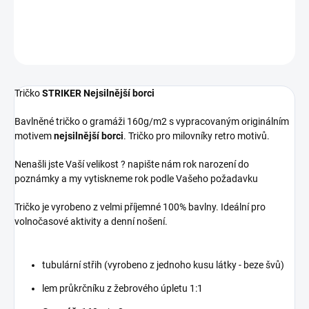
DETAILNÍ INFORMACE
ZEPTAT SE
Tričko
STRIKER Nejsilnější borci
Bavlněné tričko o gramáži 160g/m2 s vypracovaným originálním
motivem
nejsilnější borci
. Tričko pro milovníky retro motivů.
Nenašli jste Vaší velikost ? napište nám rok narození do
poznámky a my vytiskneme rok podle Vašeho požadavku
Tričko je vyrobeno z velmi příjemné 100% bavlny. Ideální pro
volnočasové aktivity a denní nošení.
tubulární střih (vyrobeno z jednoho kusu látky - beze švů)
lem průkrčníku z žebrového úpletu 1:1