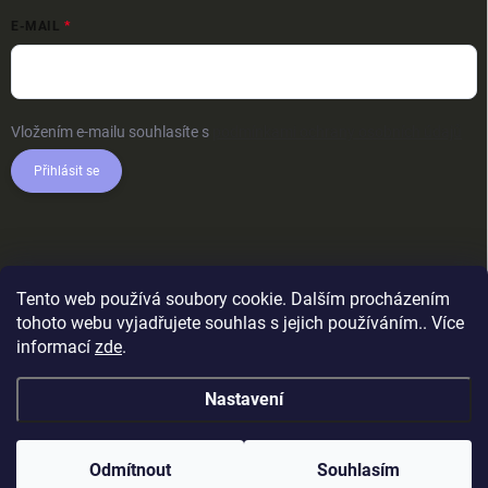
E-MAIL
Vložením e-mailu souhlasíte s
podmínkami ochrany osobních údajů
Přihlásit se
Tento web používá soubory cookie. Dalším procházením
tohoto webu vyjadřujete souhlas s jejich používáním.. Více
informací
zde
.
Nastavení
Copyright 2026
AkcniTricka.CZ
. Všechna práva vyhrazena.
Upravit
nastavení cookies
Odmítnout
Souhlasím