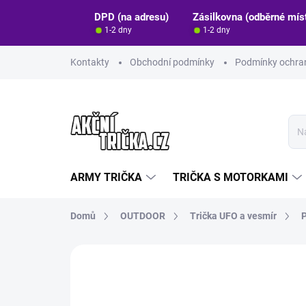
Přejít
DPD (na adresu)
Zásilkovna (odběrné mís
na
1-2 dny
1-2 dny
obsah
Kontakty
Obchodní podmínky
Podmínky ochran
ARMY TRIČKA
TRIČKA S MOTORKAMI
Domů
OUTDOOR
Trička UFO a vesmír
P
Neohodnoceno
Podrobnosti hodn