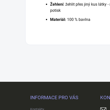
Žehlení
: žehlit přes jiný kus látky
potisk
Materiál:
100 % bavlna
Z
á
p
INFORMACE PRO VÁS
KON
a
t
Kontakty