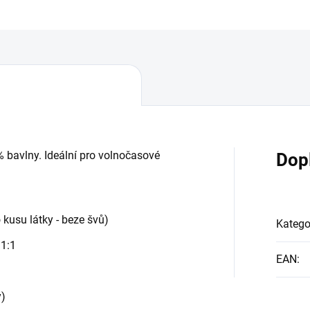
% bavlny. Ideální pro volnočasové
Dop
 kusu látky - beze švů)
Katego
 1:1
EAN
:
y)