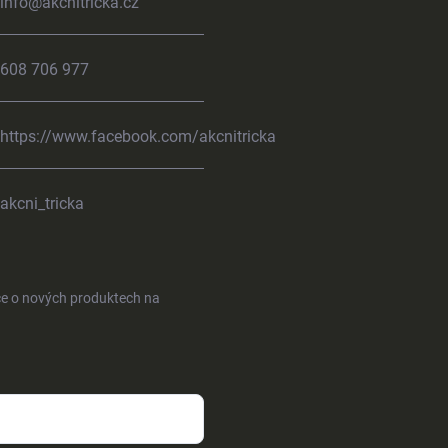
info
@
akcnitricka.cz
608 706 977
https://www.facebook.com/akcnitricka
akcni_tricka
ce o nových produktech na