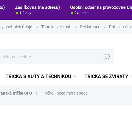
to)
Zásilkovna (na adresu)
Osobní odběr na provozovně C
1-2 dny
24 hodin
y osobních údajů
Tabulka velikostí
Reklamace
Potisk triče
Hledat
TRIČKA S AUTY A TECHNIKOU
TRIČKA SE ZVÍŘATY
ánská trička UFO
Tričko I need more space
ocení
ZNAČKA:
STRIKER
449 Kč
389 Kč