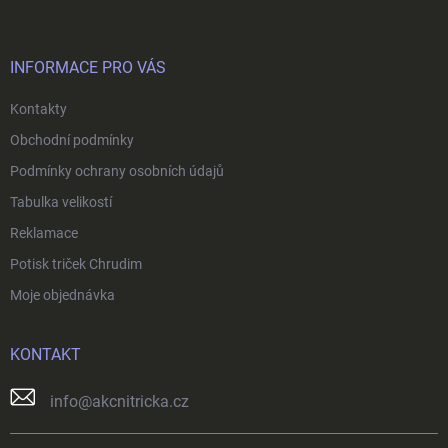
p
a
t
í
INFORMACE PRO VÁS
Kontakty
Obchodní podmínky
Podmínky ochrany osobních údajů
Tabulka velikostí
Reklamace
Potisk triček Chrudim
Moje objednávka
KONTAKT
info
@
akcnitricka.cz