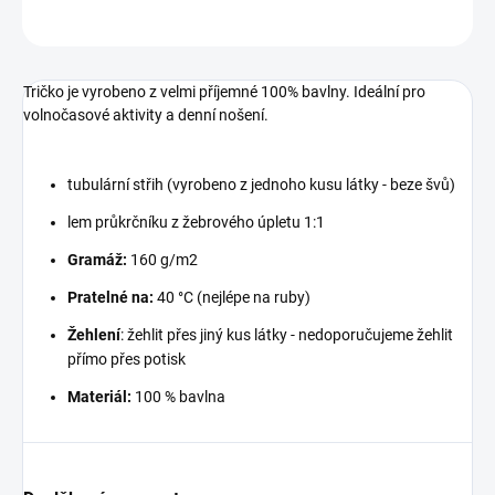
ZEPTAT SE
Tričko je vyrobeno z velmi příjemné 100% bavlny. Ideální pro
volnočasové aktivity a denní nošení.
tubulární střih (vyrobeno z jednoho kusu látky - beze švů)
lem průkrčníku z žebrového úpletu 1:1
Gramáž:
160 g/m2
Pratelné na:
40 °C (nejlépe na ruby)
Žehlení
: žehlit přes jiný kus látky - nedoporučujeme žehlit
přímo přes potisk
Materiál:
100 % bavlna