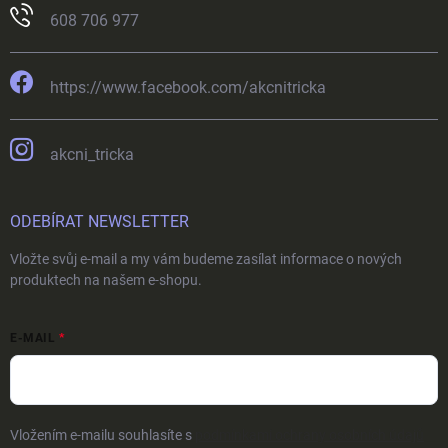
608 706 977
https://www.facebook.com/akcnitricka
akcni_tricka
ODEBÍRAT NEWSLETTER
Vložte svůj e-mail a my vám budeme zasílat informace o nových
produktech na našem e-shopu.
E-MAIL
Vložením e-mailu souhlasíte s
podmínkami ochrany osobních údajů