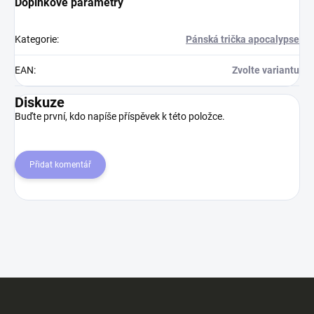
Doplňkové parametry
Kategorie
:
Pánská trička apocalypse
EAN
:
Zvolte variantu
Diskuze
Buďte první, kdo napíše příspěvek k této položce.
Přidat komentář
Z
á