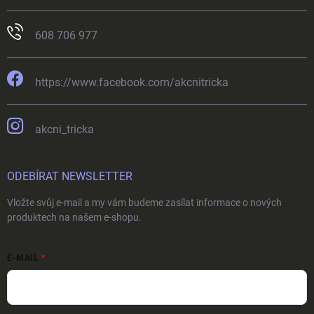
608 706 977
https://www.facebook.com/akcnitricka
akcni_tricka
ODEBÍRAT NEWSLETTER
Vložte svůj e-mail a my vám budeme zasílat informace o nových
produktech na našem e-shopu.
E-MAIL