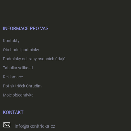
á
p
a
t
í
INFORMACE PRO VÁS
Kontakty
Obchodní podmínky
Podmínky ochrany osobních údajů
Tabulka velikostí
Reklamace
Potisk triček Chrudim
Moje objednávka
KONTAKT
info
@
akcnitricka.cz