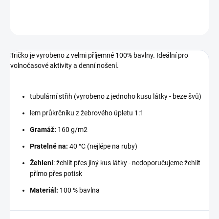
ZEPTAT SE
Tričko je vyrobeno z velmi příjemné 100% bavlny. Ideální pro
volnočasové aktivity a denní nošení.
tubulární střih (vyrobeno z jednoho kusu látky - beze švů)
lem průkrčníku z žebrového úpletu 1:1
Gramáž:
160 g/m2
Pratelné na:
40 °C (nejlépe na ruby)
Žehlení
: žehlit přes jiný kus látky - nedoporučujeme žehlit
přímo přes potisk
Materiál:
100 % bavlna