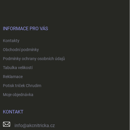
á
p
a
t
í
INFORMACE PRO VÁS
Kontakty
Obchodní podmínky
Podmínky ochrany osobních údajů
Tabulka velikostí
Reklamace
Potisk triček Chrudim
Moje objednávka
KONTAKT
info
@
akcnitricka.cz