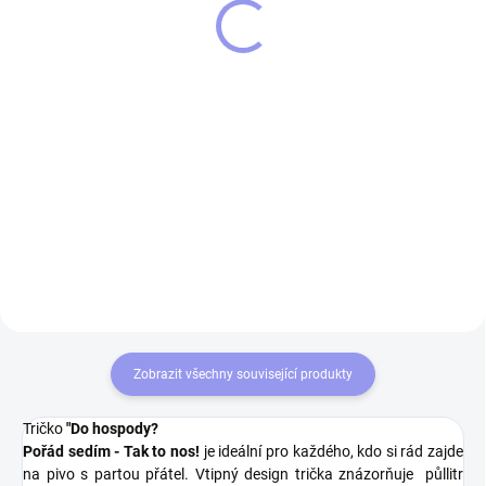
Tričko kudy teče tudy
389 Kč
léčí
369 Kč
Detail
Detail
Tričko STRIKER ZROZEN
PIVAŘEM Bavlněné tričko o
Tričko STRIKER Kudy teče tudy
gramáži 160g/m2 s
léčí Bavlněné tričko o gramáži
vypracovaným originálním
160g/m2 s vypracovaným
motivem ZROZEN PIVAŘEM.
originálním motivem Kudy teče
Tričkopro milovníky retro motivů.
tudy léčí. Tričko pro všechny kdo
mají rádi pivo i pro...
Zobrazit všechny související produkty
Tričko
"Do hospody?
Pořád sedím - Tak to nos!
je ideální pro každého, kdo si rád zajde
na pivo s partou přátel. Vtipný design trička znázorňuje půllitr