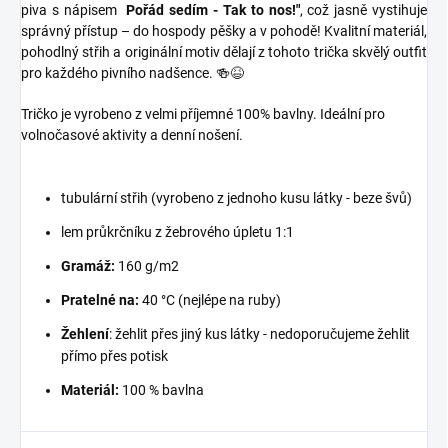
piva s nápisem
Pořád sedím - Tak to nos!"
, což jasně vystihuje
správný přístup – do hospody pěšky a v pohodě! Kvalitní materiál,
pohodlný střih a originální motiv dělají z tohoto trička skvělý outfit
pro každého pivního nadšence. 🍻😆
Tričko je vyrobeno z velmi příjemné 100% bavlny. Ideální pro
volnočasové aktivity a denní nošení.
tubulární střih (vyrobeno z jednoho kusu látky - beze švů)
lem průkrčníku z žebrového úpletu 1:1
Gramáž:
160 g/m2
Pratelné na:
40 °C (nejlépe na ruby)
Žehlení
: žehlit přes jiný kus látky - nedoporučujeme žehlit
přímo přes potisk
Materiál:
100 % bavlna