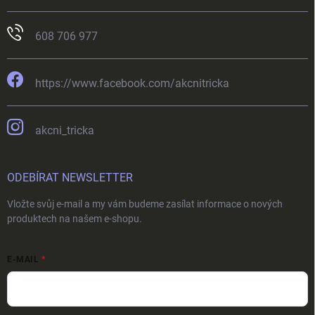
608 706 977
https://www.facebook.com/akcnitricka
akcni_tricka
ODEBÍRAT NEWSLETTER
Vložte svůj e-mail a my vám budeme zasílat informace o nových
produktech na našem e-shopu.
E-MAIL