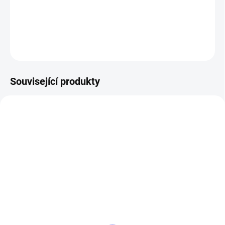
pro milovníky retro motivů.
DETAILNÍ INFORMACE
ZEPTAT SE
Související produkty
8941/S
12351/CER
SKLADEM
SKLADEM
Tričko Zrozen pivařem