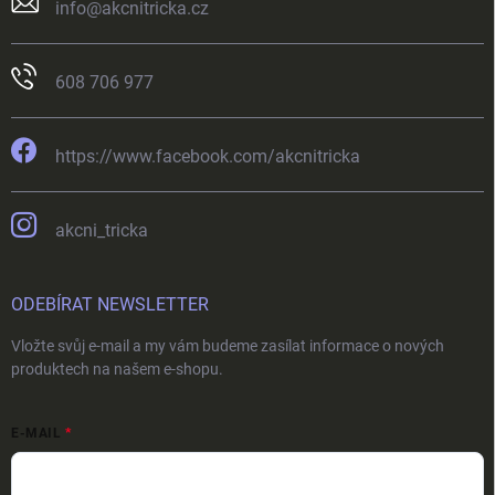
info
@
akcnitricka.cz
608 706 977
https://www.facebook.com/akcnitricka
akcni_tricka
ODEBÍRAT NEWSLETTER
Vložte svůj e-mail a my vám budeme zasílat informace o nových
produktech na našem e-shopu.
E-MAIL