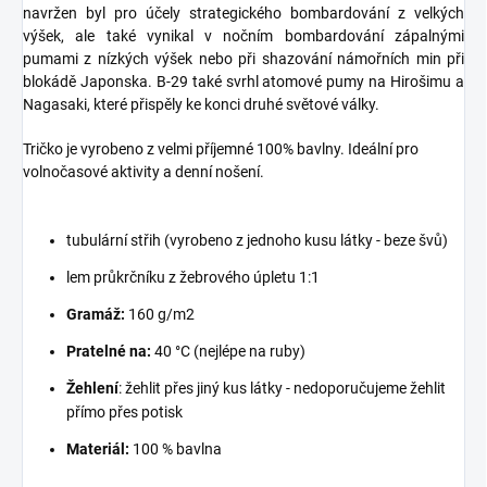
navržen byl pro účely strategického bombardování z velkých
výšek, ale také vynikal v nočním bombardování zápalnými
pumami z nízkých výšek nebo při shazování námořních min při
blokádě Japonska. B-29 také svrhl atomové pumy na Hirošimu a
Nagasaki, které přispěly ke konci druhé světové války.
Tričko je vyrobeno z velmi příjemné 100% bavlny. Ideální pro
volnočasové aktivity a denní nošení.
tubulární střih (vyrobeno z jednoho kusu látky - beze švů)
lem průkrčníku z žebrového úpletu 1:1
Gramáž:
160 g/m2
Pratelné na:
40 °C (nejlépe na ruby)
Žehlení
: žehlit přes jiný kus látky - nedoporučujeme žehlit
přímo přes potisk
Materiál:
100 % bavlna