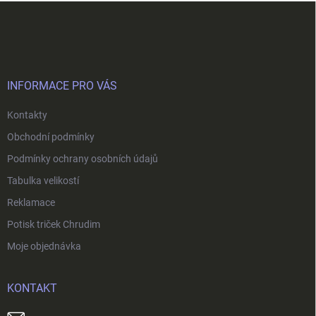
Z
á
p
a
t
í
INFORMACE PRO VÁS
Kontakty
Obchodní podmínky
Podmínky ochrany osobních údajů
Tabulka velikostí
Reklamace
Potisk triček Chrudim
Moje objednávka
KONTAKT