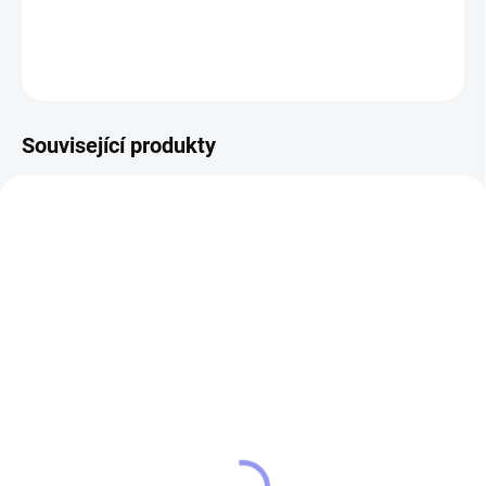
DETAILNÍ INFORMACE
ZEPTAT SE
Související produkty
14759
15833
SKLADEM
SKLADEM
Kožená peněženka
Povlak na polštářek B-29
Boeing B-29
Superfortress