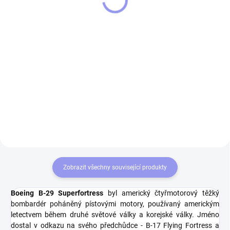
superfortress
299 Kč
599 Kč
Do košíku
Do košíku
Dopřejte si pohodlí a styl s naším
bavlněným povlakem na polštář!
Luxusní pánská kožená
Vyrobený ze 100% kvalitní bavlny,
peněženka Členění peněženky:- 9
tento povlak kombinuje měkkost,
přihrádek na karty- 3 průhledné
odolnost a atraktivní design s
přihrádky na fotky nebo doklady-
leteckou...
2 vnitřní univerzální přihrádky- 1
velký mincovník- 1...
Zobrazit všechny související produkty
Boeing B-29 Superfortress
byl americký čtyřmotorový těžký
bombardér poháněný pístovými motory, používaný americkým
letectvem během druhé světové války a korejské války. Jméno
dostal v odkazu na svého předchůdce - B-17 Flying Fortress a