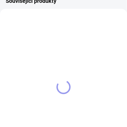
Související produkty
13920/CER
SKLADEM
Dámské tričko Bearded
kolie
389 Kč
Detail
Dámské tričko STRIKER Bearded
kolie bavlněné tričko o gramáži
160g/m2 s vypracovaným