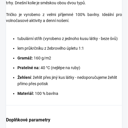
trhy. Dnešní kolie je směskou obou dvou typů.
Tričko je vyrobeno z velmi příjemné 100% bavlny. Ideální pro
volnočasové aktivity a denní nošení.
tubulární střih (vyrobeno z jednoho kusu látky - beze švů)
lem průkrčníku z žebrového úpletu 1:1
Gramáž:
160 g/m2
Pratelné na:
40 °C (nejlépe na ruby)
Žehlení
: žehlit přes jiný kus látky - nedoporučujeme žehlit
přímo přes potisk
Materiál:
100 % bavlna
Doplňkové parametry