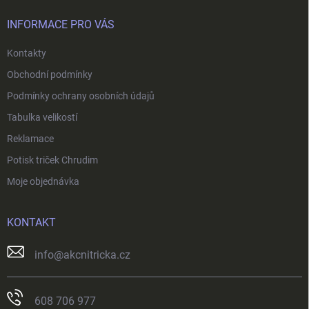
t
í
INFORMACE PRO VÁS
Kontakty
Obchodní podmínky
Podmínky ochrany osobních údajů
Tabulka velikostí
Reklamace
Potisk triček Chrudim
Moje objednávka
KONTAKT
info
@
akcnitricka.cz
608 706 977