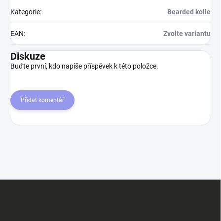
Kategorie
:
Bearded kolie
EAN
:
Zvolte variantu
Diskuze
Buďte první, kdo napíše příspěvek k této položce.
Přidat komentář
Z
á
p
a