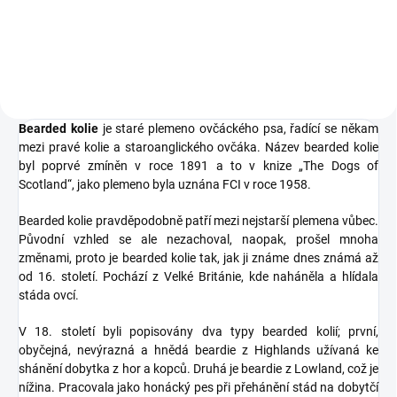
originálním motivem Bearded
kolie. Tričko pro všechny
milovníky psů.
Bearded kolie
je staré
plemeno
ovčáckého psa
, řadící se někam
mezi pravé
kolie
a
staroanglického ovčáka
. Název bearded kolie
byl poprvé zmíněn v roce
1891
a to v knize „The Dogs of
Scotland“, jako plemeno byla uznána
FCI
v roce
1958
.
Bearded kolie pravděpodobně patří mezi nejstarší plemena vůbec.
Původní vzhled se ale nezachoval, naopak, prošel mnoha
změnami, proto je bearded kolie tak, jak ji známe dnes známá až
od
16. století. Pochází z Velké Británie, kde naháněla a hlídala
stáda ovcí.
V
18. století
byli popisovány dva typy bearded kolií; první,
obyčejná, nevýrazná a hnědá beardie z Highlands užívaná ke
shánění dobytka z hor a kopců. Druhá je beardie z Lowland, což je
nížina. Pracovala jako honácký pes při přehánění stád na dobytčí