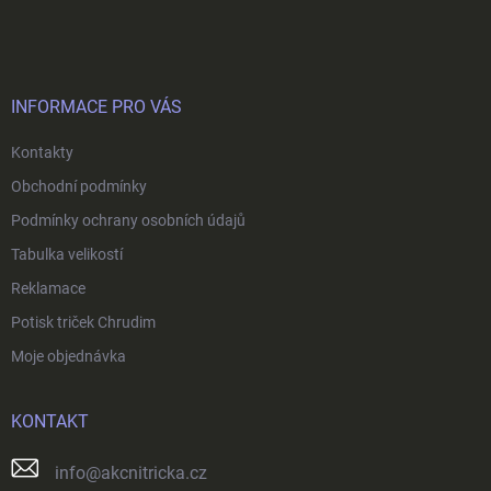
á
p
a
t
í
INFORMACE PRO VÁS
Kontakty
Obchodní podmínky
Podmínky ochrany osobních údajů
Tabulka velikostí
Reklamace
Potisk triček Chrudim
Moje objednávka
KONTAKT
info
@
akcnitricka.cz