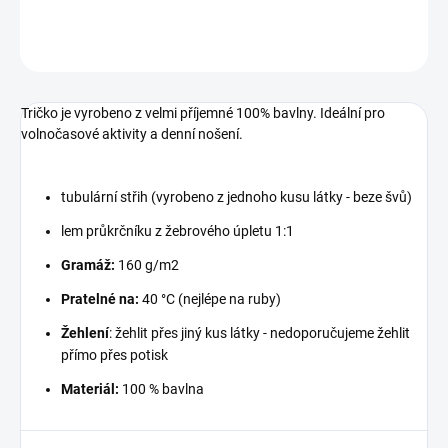
ZEPTAT SE
Tričko je vyrobeno z velmi příjemné 100% bavlny. Ideální pro
volnočasové aktivity a denní nošení.
tubulární střih (vyrobeno z jednoho kusu látky - beze švů)
lem průkrčníku z žebrového úpletu 1:1
Gramáž:
160 g/m2
Pratelné na:
40 °C (nejlépe na ruby)
Žehlení
: žehlit přes jiný kus látky - nedoporučujeme žehlit
přímo přes potisk
Materiál:
100 % bavlna