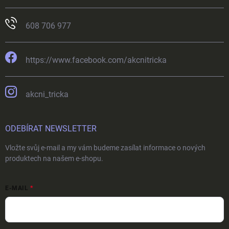
608 706 977
https://www.facebook.com/akcnitricka
akcni_tricka
ODEBÍRAT NEWSLETTER
Vložte svůj e-mail a my vám budeme zasílat informace o nových
produktech na našem e-shopu.
E-MAIL