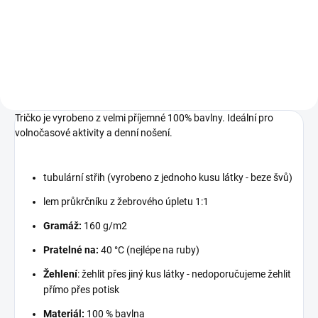
přihrádek na karty- 3 průhledné
přihrádky na fotky nebo doklady-
2 vnitřní univerzální přihrádky- 1
velký...
Tričko je vyrobeno z velmi příjemné 100% bavlny. Ideální pro
volnočasové aktivity a denní nošení.
tubulární střih (vyrobeno z jednoho kusu látky - beze švů)
lem průkrčníku z žebrového úpletu 1:1
Gramáž:
160 g/m2
Pratelné na:
40 °C (nejlépe na ruby)
Žehlení
: žehlit přes jiný kus látky - nedoporučujeme žehlit
přímo přes potisk
Materiál:
100 % bavlna