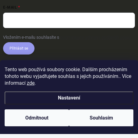
E-MAIL
Vložením e-mailu souhlasíte s
podmínkami ochrany osobních údajů
Přihlásit se
Tento web používá soubory cookie. Dalším procházením
tohoto webu vyjadřujete souhlas s jejich používáním.. Více
informací
zde
.
Nastavení
Odmítnout
Souhlasím
Copyright 2026
AkcniTricka.CZ
. Všechna práva vyhrazena.
Upravit
nastavení cookies