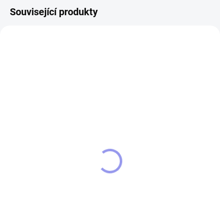
Související produkty
15784
SKLADEM
Kožená peněženka Big
Fish kapr
599 Kč
Do košíku
Luxusní pánská kožená
peněženka Členění peněženky:- 9