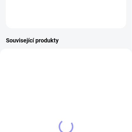
DETAILNÍ INFORMACE
ZEPTAT SE
Související produkty
14036/MOD
11961/BIL
SKLADEM
SKLADEM
Tričko vrtulník MI-171
Tričko Vrtulník MI-17
389 Kč
389 Kč