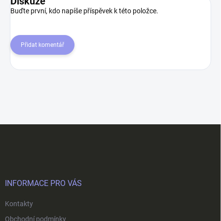
Diskuze
Buďte první, kdo napíše příspěvek k této položce.
Přidat komentář
Z
á
p
a
t
í
INFORMACE PRO VÁS
Kontakty
Obchodní podmínky