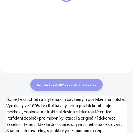
Detail
Detail
Tričko STRIKER Vrtulník MI-171
Tričko STRIKER Vrtulník MI-17
Bavlněné tričko o gramáži
Bavlněné tričko o gramáži
160g/m2 s vypracovaným
160g/m2 s vypracovaným
originálním motivem vrtulník MI-
originálním motivem vrtulník MI-
171. Tričko pro ARMY nadšence,
17. Tričko pro ARMY nadšence,
ale i pro milovníky retro...
ale i pro milovníky retro...
Zobrazit všechny související produkty
Dopřejte si pohodlí a styl s naším bavlněným povlakem na polštář!
Vyrobený ze 100% kvalitní bavlny, tento povlak kombinuje
měkkost, odolnost a atraktivní design s leteckou tématikou.
Perfektní doplněk pro milovníky letadel a originální dekorace
vašeho interiéru. Ideální do ložnice, obýváku nebo na cestování.
Snadno udržovatelný, s praktickým zapínáním na zip.