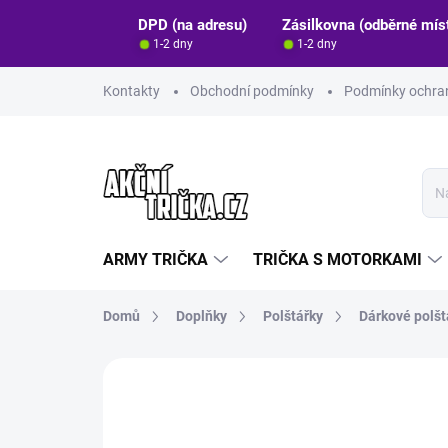
Přejít
DPD (na adresu)
Zásilkovna (odběrné mís
na
1-2 dny
1-2 dny
obsah
Kontakty
Obchodní podmínky
Podmínky ochran
ARMY TRIČKA
TRIČKA S MOTORKAMI
Domů
Doplňky
Polštářky
Dárkové polšt
Neohodnoceno
Podrobnosti hodn