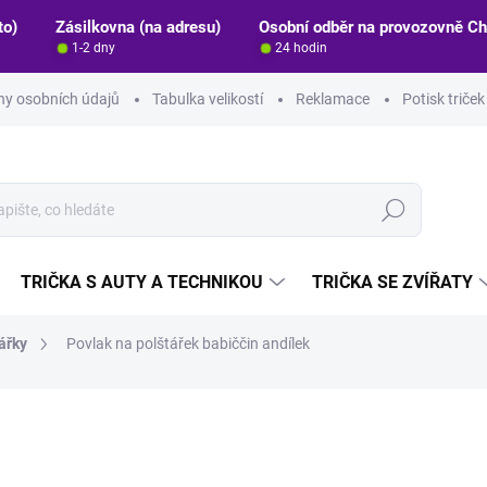
to)
Zásilkovna (na adresu)
Osobní odběr na provozovně C
1-2 dny
24 hodin
y osobních údajů
Tabulka velikostí
Reklamace
Potisk triče
Hledat
TRIČKA S AUTY A TECHNIKOU
TRIČKA SE ZVÍŘATY
ářky
Povlak na polštářek babiččin andílek
ocení
ZNAČKA:
STRIKER
299 Kč