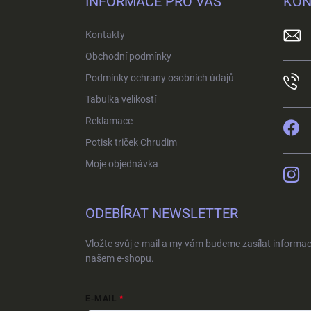
INFORMACE PRO VÁS
KON
a
t
Kontakty
í
Obchodní podmínky
Podmínky ochrany osobních údajů
Tabulka velikostí
Reklamace
Potisk triček Chrudim
Moje objednávka
ODEBÍRAT NEWSLETTER
Vložte svůj e-mail a my vám budeme zasílat informa
našem e-shopu.
E-MAIL