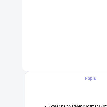
an
369 Kč
29
Do košíku
Pohodlné dětské body s krátkým
Dět
rukávem. Body je vyrobeno z
andí
kvalitního a velmi příjemného
160
materiálu. Vel. 3-6 měsíců
ori
andí
ideá
Popis
Povlak na polštářek o rozměru 40