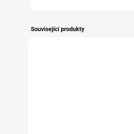
Související produkty
12924
SKLADEM
Kojenecké body babiččin
Dět
andílek