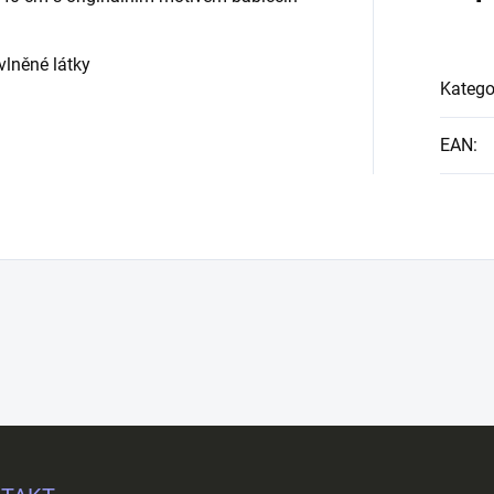
lněné látky
Katego
EAN
: