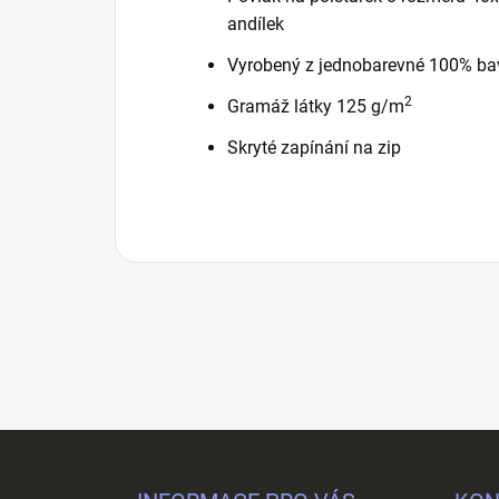
andílek
Vyrobený z jednobarevné 100% bav
2
Gramáž látky 125 g/m
Skryté zapínání na zip
Z
á
p