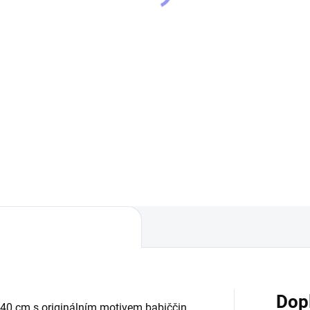
dílek
9 Kč
Detail
ské tričko STRIKER Babiččin
lek Bavlněné tričko o gramáži
g/m2 s vypracovaným
ginálním motivem Babiččin
lek. Narozeninové tričko,
lní...
Dop
x40 cm s originálním motivem babiččin