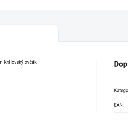
m Královský ovčák
Dop
Katego
EAN
: