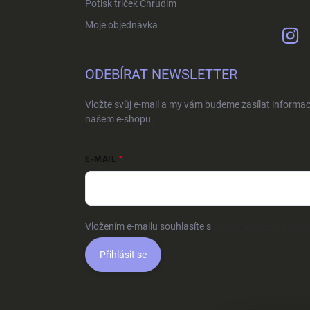
Potisk triček Chrudim
Moje objednávka
ODEBÍRAT NEWSLETTER
Vložte svůj e-mail a my vám budeme zasílat informa
našem e-shopu.
E-MAIL
Vložením e-mailu souhlasíte s
podmínkami ochrany o
Přihlásit se