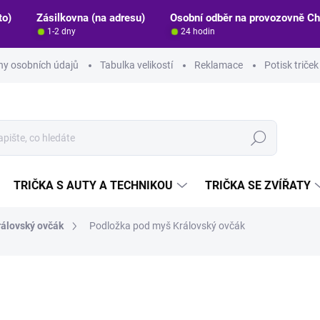
to)
Zásilkovna (na adresu)
Osobní odběr na provozovně C
1-2 dny
24 hodin
y osobních údajů
Tabulka velikostí
Reklamace
Potisk triče
Hledat
TRIČKA S AUTY A TECHNIKOU
TRIČKA SE ZVÍŘATY
rálovský ovčák
Podložka pod myš Královský ovčák
ocení
ZNAČKA:
STRIKER
199 Kč