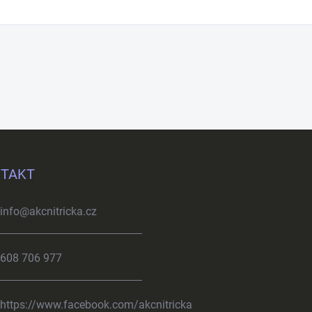
TAKT
info
@
akcnitricka.cz
608 706 977
https://www.facebook.com/akcnitricka