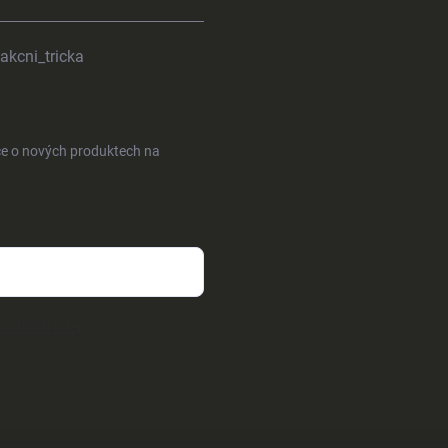
akcni_tricka
ce o nových produktech na
sobních údajů