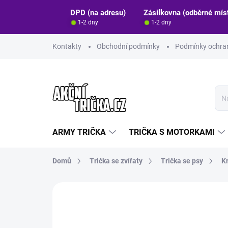
Přejít
DPD (na adresu)
Zásilkovna (odběrné mís
na
1-2 dny
1-2 dny
obsah
Kontakty
Obchodní podmínky
Podmínky ochran
ARMY TRIČKA
TRIČKA S MOTORKAMI
Domů
Trička se zvířaty
Trička se psy
K
Neohodnoceno
Podrobnosti hodn