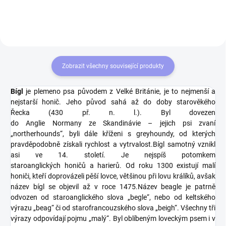
povlak s kvalitním...
Zobrazit všechny související produkty
Bígl
je plemeno psa původem z Velké Británie, je to nejmenší a
nejstarší honič. Jeho původ sahá až do doby starověkého
Řecka (430 př. n. l.). Byl dovezen
do Anglie Normany ze Skandinávie – jejich psi zvaní
„northerhounds“, byli dále kříženi s greyhoundy, od kterých
pravděpodobně získali rychlost a vytrvalost.
Bígl samotný vznikl
asi ve 14. století. Je nejspíš potomkem
staroanglických honičů a harierů. Od roku 1300 existují malí
honiči, kteří doprovázeli pěší lovce, většinou při lovu králíků, avšak
název bígl se objevil až v roce 1475.
Název beagle je patrně
odvozen od staroanglického slova „begle“, nebo od keltského
výrazu „beag“ či od starofrancouzského slova „beigh“. Všechny tři
výrazy odpovídají pojmu „malý“. Byl oblíbeným loveckým psem i v