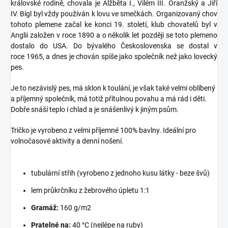
královské rodině, chovala je Alžběta I., Vilém III. Oranžský a Jiří
IV. Bígl byl vždy používán k lovu ve smečkách. Organizovaný chov
tohoto plemene začal ke konci 19. století, klub chovatelů byl v
Anglii založen v roce 1890 a o několik let později se toto plemeno
dostalo do USA. Do bývalého Československa se dostal v
roce 1965, a dnes je chován spíše jako společník než jako lovecký
pes.
Je to nezávislý pes, má sklon k toulání, je však také velmi oblíbený
a příjemný společník, má totiž přítulnou povahu a má rád i děti.
Dobře snáší teplo i chlad a je snášenlivý k jiným psům.
Tričko je vyrobeno z velmi příjemné 100% bavlny. Ideální pro
volnočasové aktivity a denní nošení.
tubulární střih (vyrobeno z jednoho kusu látky - beze švů)
lem průkrčníku z žebrového úpletu 1:1
Gramáž:
160 g/m2
Pratelné na:
40 °C (nejlépe na ruby)