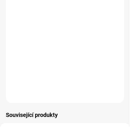
VELIKOST
MŮŽEME DORUČIT DO:
ZVOLTE VARIANTU
−
+
Přidat do košíku
Tričko STRIKER
Bígl
bavlněné tričko o gramáži 160g/m2 s vypracovaným originálním
motivem
Bígl
. Tričko pro všechny milovníky psů.
DETAILNÍ INFORMACE
ZEPTAT SE
Související produkty