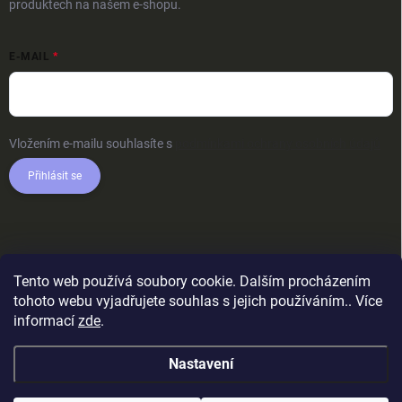
produktech na našem e-shopu.
E-MAIL
Vložením e-mailu souhlasíte s
podmínkami ochrany osobních údajů
Přihlásit se
Tento web používá soubory cookie. Dalším procházením
tohoto webu vyjadřujete souhlas s jejich používáním.. Více
informací
zde
.
Nastavení
Copyright 2026
AkcniTricka.CZ
. Všechna práva vyhrazena.
Upravit