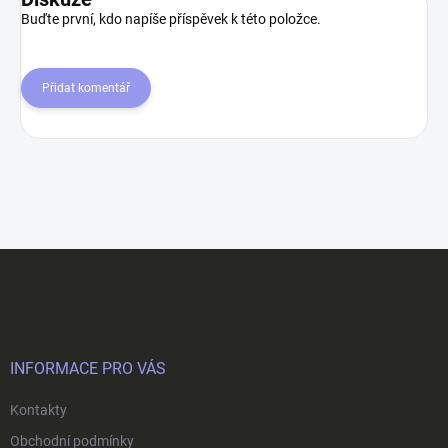
Buďte první, kdo napíše příspěvek k této položce.
Přidat komentář
Z
á
p
a
t
í
INFORMACE PRO VÁS
Kontakty
Obchodní podmínky