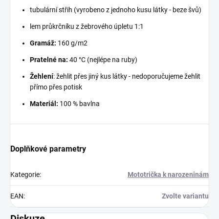
tubulární střih (vyrobeno z jednoho kusu látky - beze švů)
lem průkrčníku z žebrového úpletu 1:1
Gramáž:
160 g/m2
Pratelné na:
40 °C (nejlépe na ruby)
Žehlení
: žehlit přes jiný kus látky - nedoporučujeme žehlit
přímo přes potisk
Materiál:
100 % bavlna
Doplňkové parametry
Kategorie
:
Mototrička k narozeninám
EAN
:
Zvolte variantu
Diskuze