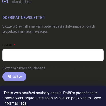
akcni_tricka
ODEBÍRAT NEWSLETTER
Vložte svůj e-mail a my vám budeme zasílat informace o nových
produktech na našem e-shopu.
E-MAIL
Vložením e-mailu souhlasíte s
podmínkami ochrany osobních údajů
Přihlásit se
Tento web používá soubory cookie. Dalším procházením
tohoto webu vyjadřujete souhlas s jejich používáním.. Více
informací
zde
.