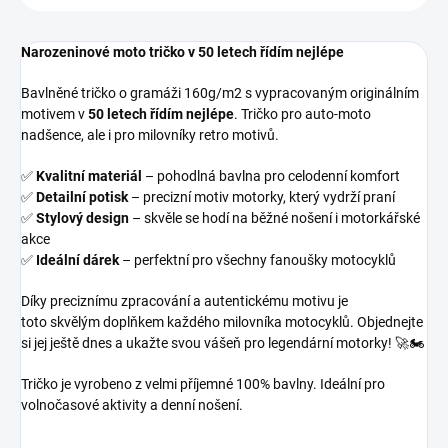
Narozeninové moto tričko v 50 letech řídím nejlépe
Bavlněné tričko o gramáži 160g/m2 s vypracovaným originálním
motivem v
50 letech řídím nejlépe
. Tričko pro auto-moto
nadšence, ale i pro milovníky retro motivů.
✅
Kvalitní materiál
– pohodlná bavlna pro celodenní komfort
✅
Detailní potisk
– precizní motiv motorky, který vydrží praní
✅
Stylový design
– skvěle se hodí na běžné nošení i motorkářské
akce
✅
Ideální dárek
– perfektní pro všechny fanoušky motocyklů
Díky preciznímu zpracování a autentickému motivu je
toto
skvělým doplňkem každého milovníka motocyklů. Objednejte
si jej ještě dnes a ukažte svou vášeň pro legendární motorky! 🚀🏍️
Tričko je vyrobeno z velmi příjemné 100% bavlny. Ideální pro
volnočasové aktivity a denní nošení.