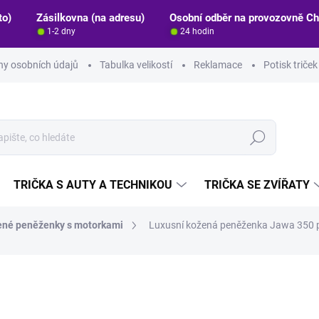
to)
Zásilkovna (na adresu)
Osobní odběr na provozovně C
1-2 dny
24 hodin
y osobních údajů
Tabulka velikostí
Reklamace
Potisk triče
Hledat
TRIČKA S AUTY A TECHNIKOU
TRIČKA SE ZVÍŘATY
né peněženky s motorkami
Luxusní kožená peněženka Jawa 350 
ocení
ZNAČKA:
STRIKER
599 Kč