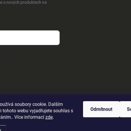
ce o nových produktech na
sobních údajů
oužívá soubory cookie. Dalším
Odmítnout
S
 tohoto webu vyjadřujete souhlas s
váním.. Více informací
zde
.