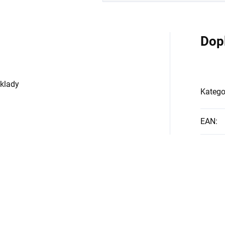
Dop
oklady
Katego
EAN
: