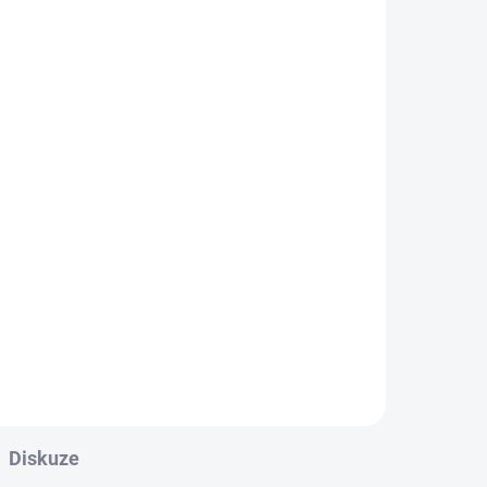
ADEM
dním
a
é
Diskuze