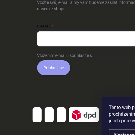
Vložte svůj e-mail a my vám budeme zasílat informa
našem e-shopu.
E-MAIL
Vložením e-mailu souhlasíte s
podmínkami ochrany o
Přihlásit se
Tento web p
procházením
jejich použí