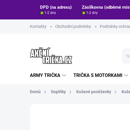
Přejít
DPD (na adresu)
Zásilkovna (odběrné mís
na
1-2 dny
1-2 dny
obsah
Kontakty
Obchodní podmínky
Podmínky ochran
ARMY TRIČKA
TRIČKA S MOTORKAMI
Domů
Doplňky
Kožené peněženky
Kože
Neohodnoceno
Podrobnosti hodn