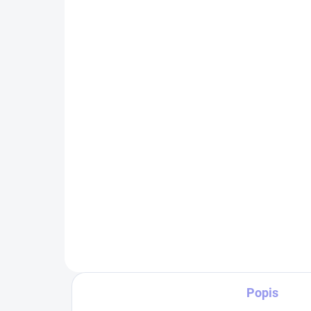
SKLADEM
Povlak na polštářek Jawa
Tr
350 panelka
33
299 Kč
Do košíku
Tri
pane
Povlak na polštářek o rozměru
gra
40x40 cm s originálním motivem
vyp
Jawa 350 panelka
mot
Tri
ale 
Popis