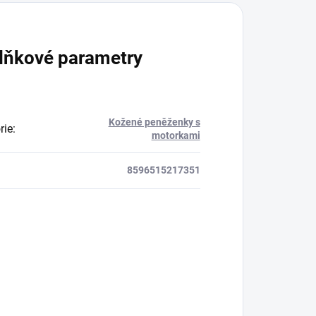
lňkové parametry
Kožené peněženky s
rie
:
motorkami
8596515217351