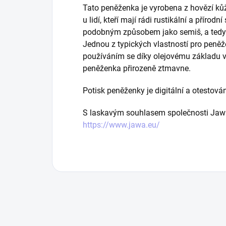
Tato peněženka je vyrobena z hovězí kůž
u lidí, kteří mají rádi rustikální a přírod
podobným způsobem jako semiš, a tedy
Jednou z typických vlastností pro peněže
používáním se díky olejovému základu v
peněženka přirozeně ztmavne.
Potisk peněženky je digitální a otestován
S laskavým souhlasem společnosti Jawa 
https://www.jawa.eu/