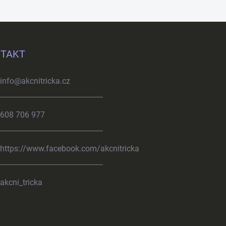
TAKT
info
@
akcnitricka.cz
608 706 977
https://www.facebook.com/akcnitricka
akcni_tricka