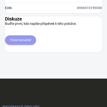
EAN
:
8596515195550
Diskuze
Buďte první, kdo napíše příspěvek k této položce.
Přidat komentář
Z
á
p
a
t