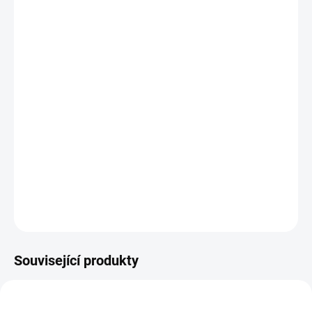
MŮŽEME
DORUČIT DO:
11.8.2026
−
+
Přidat do košíku
Pěti panelová kšiltovka s předním panelem beze švů, s šestkrát
prošitým kšiltem.
DETAILNÍ INFORMACE
ZEPTAT SE
Související produkty
12117
12111