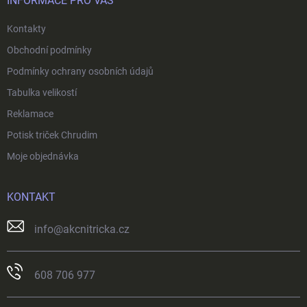
í
INFORMACE PRO VÁS
Kontakty
Obchodní podmínky
Podmínky ochrany osobních údajů
Tabulka velikostí
Reklamace
Potisk triček Chrudim
Moje objednávka
KONTAKT
info
@
akcnitricka.cz
608 706 977