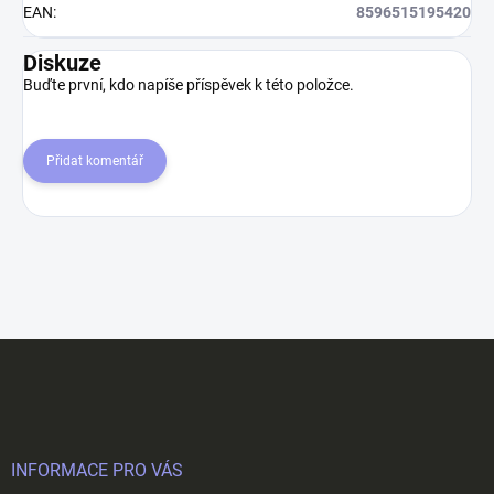
EAN
:
8596515195420
Diskuze
Buďte první, kdo napíše příspěvek k této položce.
Přidat komentář
Z
á
p
a
t
í
INFORMACE PRO VÁS