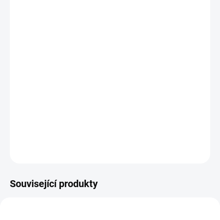
MŮŽEME
DORUČIT DO:
7.8.2026
−
+
Přidat do košíku
Pěti panelová kšiltovka s předním panelem beze švů, s šestkrát
prošitým kšiltem.
DETAILNÍ INFORMACE
ZEPTAT SE
Související produkty
12096
11928/CER