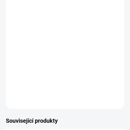
MŮŽEME
DORUČIT DO:
11.8.2026
−
+
Přidat do košíku
Nádherně provedený hrnek s unikátní vypálenou grafikou
s motivem
Hawker Hurricane
Grafika je vypálená takže nedochází k žádnému odloupávání ani
jinému poškozování grafiky. Udělejte sobě nebo někomu radost
zakoupením tohoto ideálního a originálního dárku.
DETAILNÍ INFORMACE
ZEPTAT SE
Související produkty