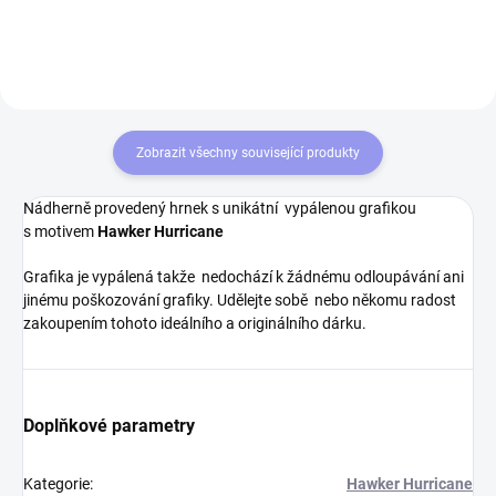
2 vnitřní univerzální přihrádky- 1
odolnost a atraktivní design s
velký mincovník- 1...
leteckou...
Zobrazit všechny související produkty
Nádherně provedený hrnek s unikátní vypálenou grafikou
s motivem
Hawker Hurricane
Grafika je vypálená takže nedochází k žádnému odloupávání ani
jinému poškozování grafiky. Udělejte sobě nebo někomu radost
zakoupením tohoto ideálního a originálního dárku.
Doplňkové parametry
Kategorie
:
Hawker Hurricane