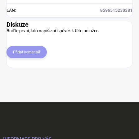
EAN
:
8596515230381
Diskuze
Buďte první, kdo napíše příspěvek k této položce.
Přidat komentář
Z
á
p
a
t