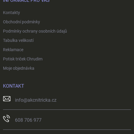
í
INFORMACE PRO VÁS
Kontakty
Obchodní podmínky
Podmínky ochrany osobních údajů
Tabulka velikostí
Reklamace
Potisk triček Chrudim
Moje objednávka
KONTAKT
info
@
akcnitricka.cz
608 706 977