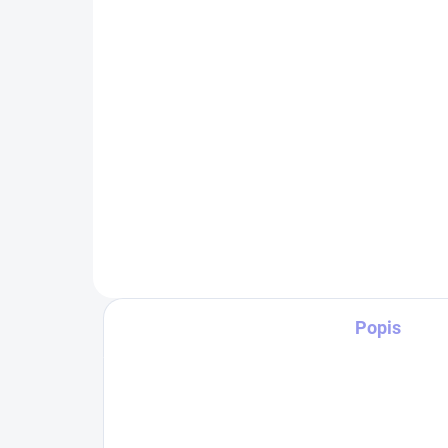
S5
339 Kč
33
Detail
Tričko STRIKER SIMSON
Bavlněné tričko o gramáži
Tri
160g/m2 s vypracovaným
Bav
originálním motivem SIMSON.
160
Tričko pro moto nadšence, ale i
ori
pro milovníky retro motivů a
Trič
vlastenců.
pro 
Popis