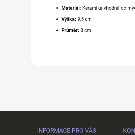
Materiál:
Keramika vhodná do my
Výška:
9,5 cm
Průměr:
8 cm
Z
á
p
INFORMACE PRO VÁS
KON
a