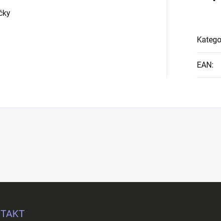
čky
Katego
EAN
:
TAKT