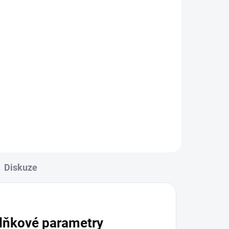
599 Kč
Do košíku
u
Luxusní pánská kožená
vem
peněženka Členění peněženky:- 9
přihrádek na karty- 3 průhledné
přihrádky na fotky nebo doklady-
2 vnitřní univerzální přihrádky- 1
velký mincovník- 1...
Diskuze
lňkové parametry