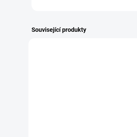
Související produkty
AKCE
9835/BIL
SKLADEM
Tričko SIMSON S51
Dá