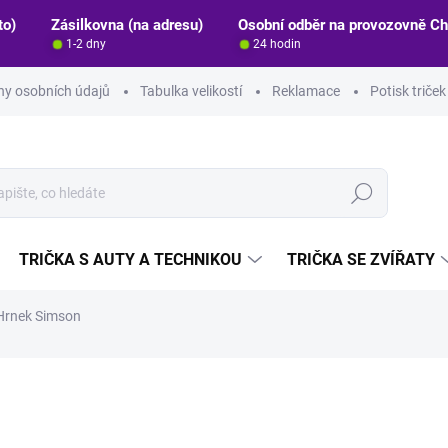
to)
Zásilkovna (na adresu)
Osobní odběr na provozovně C
1-2 dny
24 hodin
y osobních údajů
Tabulka velikostí
Reklamace
Potisk triče
Hledat
TRIČKA S AUTY A TECHNIKOU
TRIČKA SE ZVÍŘATY
Hrnek Simson
ocení
ZNAČKA:
STRIKER
249 Kč