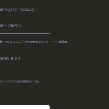
info
@
akcnitricka.cz
608 706 977
https://www.facebook.com/akcnitricka
akcni_tricka
ce o nových produktech na