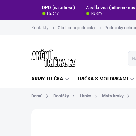
Přejít
DPD (na adresu)
Zásilkovna (odběrné mís
na
1-2 dny
1-2 dny
obsah
Kontakty
Obchodní podmínky
Podmínky ochran
ARMY TRIČKA
TRIČKA S MOTORKAMI
Domů
Doplňky
Hrnky
Moto hrnky
Neohodnoceno
Podrobnosti hodn